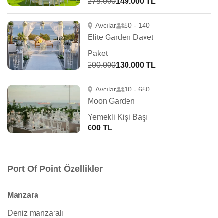
275.000
149.000 TL
Avcılar
50 - 140
Elite Garden Davet
Paket
200.000
130.000 TL
Avcılar
10 - 650
Moon Garden
Yemekli Kişi Başı
600 TL
Port Of Point Özellikler
Manzara
Deniz manzaralı