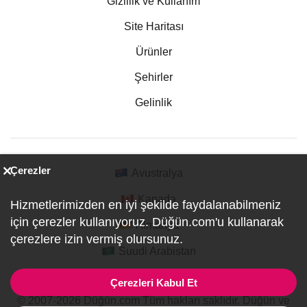
Gizlilik ve Kullanım
Site Haritası
Ürünler
Şehirler
Gelinlik
Çerezler
Avustralya
Kanada
Hizmetlerimizden en iyi şekilde faydalanabilmeniz
için çerezler kullanıyoruz. Düğün.com'u kullanarak
Almanya
çerezlere izin vermiş olursunuz.
Suudi Arabistan
Çerezleri Kabul Et
© 2007-2026 Düğün.com Tüm hakları saklıdır. Düğün ve