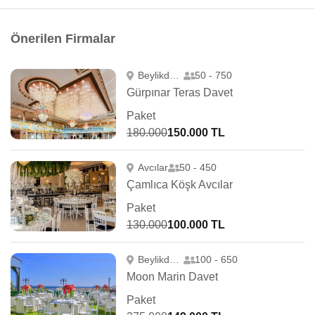
Önerilen Firmalar
Beylikdüzü
50 - 750
Gürpınar Teras Davet
Paket
180.000
150.000 TL
Avcılar
50 - 450
Çamlıca Köşk Avcılar
Paket
130.000
100.000 TL
Beylikdüzü
100 - 650
Moon Marin Davet
Paket