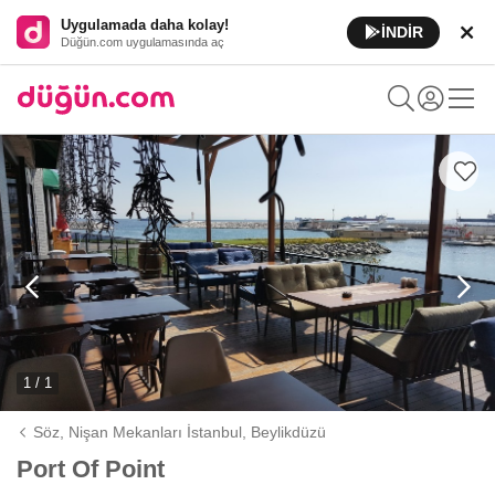
Uygulamada daha kolay!
İNDİR
Düğün.com uygulamasında aç
1 / 1
Söz, Nişan Mekanları İstanbul,
Beylikdüzü
Port Of Point