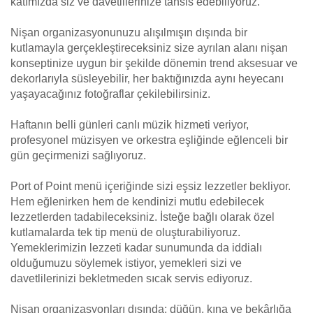
katımızda siz ve davetlilerinize tahsis edebiliyoruz.
Nişan organizasyonunuzu alışılmışın dışında bir
kutlamayla gerçekleştireceksiniz size ayrılan alanı nişan
konseptinize uygun bir şekilde dönemin trend aksesuar ve
dekorlarıyla süsleyebilir, her baktığınızda aynı heyecanı
yaşayacağınız fotoğraflar çekilebilirsiniz.
Haftanın belli günleri canlı müzik hizmeti veriyor,
profesyonel müzisyen ve orkestra eşliğinde eğlenceli bir
gün geçirmenizi sağlıyoruz.
Port of Point menü içeriğinde sizi eşsiz lezzetler bekliyor.
Hem eğlenirken hem de kendinizi mutlu edebilecek
lezzetlerden tadabileceksiniz. İsteğe bağlı olarak özel
kutlamalarda tek tip menü de oluşturabiliyoruz.
Yemeklerimizin lezzeti kadar sunumunda da iddialı
olduğumuzu söylemek istiyor, yemekleri sizi ve
davetlilerinizi bekletmeden sıcak servis ediyoruz.
Nişan organizasyonları dışında; düğün, kına ve bekârlığa