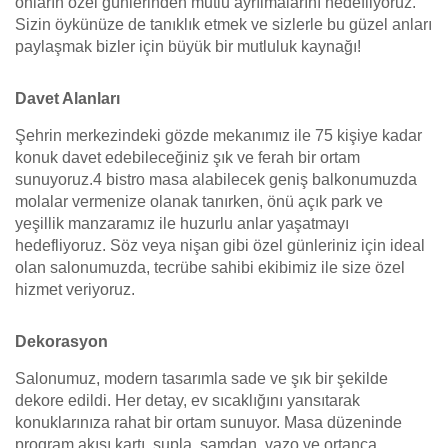
onların özel günlerinden mutlu ayrılmalarını hedefliyoruz.
Sizin öykünüze de tanıklık etmek ve sizlerle bu güzel anları
paylaşmak bizler için büyük bir mutluluk kaynağı!
Davet Alanları
Şehrin merkezindeki gözde mekanımız ile 75 kişiye kadar
konuk davet edebileceğiniz şık ve ferah bir ortam
sunuyoruz.4 bistro masa alabilecek geniş balkonumuzda
molalar vermenize olanak tanırken, önü açık park ve
yeşillik manzaramız ile huzurlu anlar yaşatmayı
hedefliyoruz. Söz veya nişan gibi özel günleriniz için ideal
olan salonumuzda, tecrübe sahibi ekibimiz ile size özel
hizmet veriyoruz.
Dekorasyon
Salonumuz, modern tasarımla sade ve şık bir şekilde
dekore edildi. Her detay, ev sıcaklığını yansıtarak
konuklarınıza rahat bir ortam sunuyor. Masa düzeninde
program akışı kartı, supla, şamdan, vazo ve ortanca