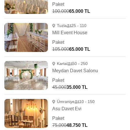
Paket
100.000
65.000 TL
Tuzla
25 - 110
Mill Event House
Paket
105.000
65.000 TL
Kartal
50 - 250
Meydan Davet Salonu
Paket
45.000
35.000 TL
Ümraniye
10 - 150
Asu Davet Evi
Paket
75.000
48.750 TL