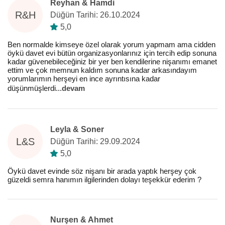
Reyhan & Hamdi
R&H
Düğün Tarihi: 26.10.2024
5,0
Ben normalde kimseye özel olarak yorum yapmam ama cidden
öykü davet evi bütün organizasyonlarınız için tercih edip sonuna
kadar güvenebileceğiniz bir yer ben kendilerine nişanımı emanet
ettim ve çok memnun kaldım sonuna kadar arkasındayım
yorumlarımın herşeyi en ince ayrıntısına kadar
düşünmüşlerdi
...
devam
Leyla & Soner
L&S
Düğün Tarihi: 29.09.2024
5,0
Öykü davet evinde söz nişanı bir arada yaptık herşey çok
güzeldi semra hanımın ilgilerinden dolayı teşekkür ederim ?
Nurşen & Ahmet