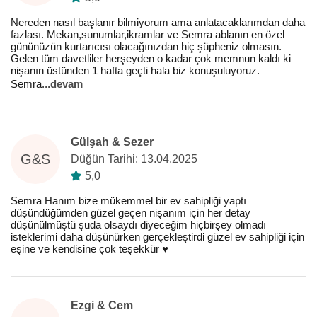
Nereden nasıl başlanır bilmiyorum ama anlatacaklarımdan daha
fazlası. Mekan,sunumlar,ikramlar ve Semra ablanın en özel
gününüzün kurtarıcısı olacağınızdan hiç şüpheniz olmasın.
Gelen tüm davetliler herşeyden o kadar çok memnun kaldı ki
nişanın üstünden 1 hafta geçti hala biz konuşuluyoruz.
Semra
...
devam
Gülşah & Sezer
G&S
Düğün Tarihi: 13.04.2025
5,0
Semra Hanım bize mükemmel bir ev sahipliği yaptı
düşündüğümden güzel geçen nişanım için her detay
düşünülmüştü şuda olsaydı diyeceğim hiçbirşey olmadı
isteklerimi daha düşünürken gerçekleştirdi güzel ev sahipliği için
eşine ve kendisine çok teşekkür ♥️
Ezgi & Cem