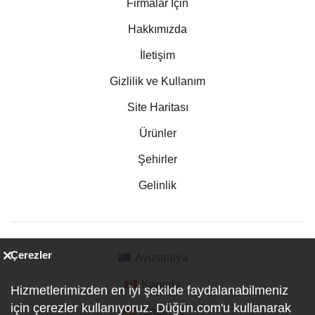
Firmalar İçin
Hakkımızda
İletişim
Gizlilik ve Kullanım
Site Haritası
Ürünler
Şehirler
Gelinlik
Çerezler
Avustralya
Kanada
Hizmetlerimizden en iyi şekilde faydalanabilmeniz
için çerezler kullanıyoruz. Düğün.com'u kullanarak
Almanya