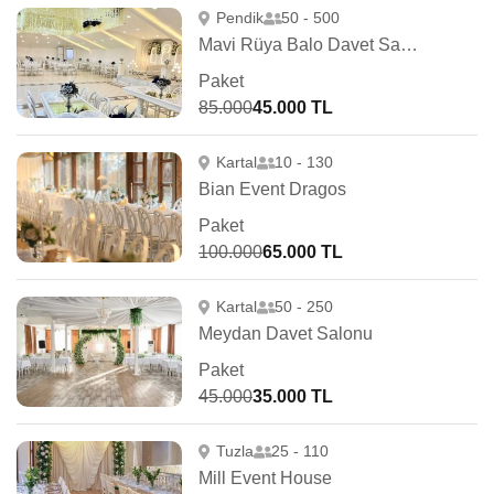
Pendik
50 - 500
Mavi Rüya Balo Davet Salonu
Paket
85.000
45.000 TL
Kartal
10 - 130
Bian Event Dragos
Paket
100.000
65.000 TL
Kartal
50 - 250
Meydan Davet Salonu
Paket
45.000
35.000 TL
Tuzla
25 - 110
Mill Event House