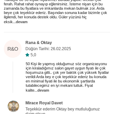
ferah. Rahat rahat oynayıp eğlenirsiniz. İsteme nişan için bu
zamanda bu fiyatlara ve imkanlarda mekan bulmak zor. Arda
beye çok teşekkür ederiz. Başından sonuna kadar bizimle çok
ilgilendi, her konuda destek oldu. Güler yüzünü hiç
eksik
...
devam
Rana & Oktay
R&O
Düğün Tarihi: 26.02.2025
5,0
50 Kişi ile yapmış olduğumuz söz organizasyonu
için kiraladığımız salon gayet uygun fiyatı ile çok
hoşumuza gitti.. çok yer baktık çok yüksek fiyatlar
verildi Arda bey e çok teşekkür ederiz bu konuda
en minimal fiyati ile bu ekonomik şartlarda
tutabilecegimz en iyi mekani tuttuk. Fiyat
kalite
...
devam
Mirace Royal Davet
Teşekkür ederim Oktay bey mutluluğunuz
daim olsun