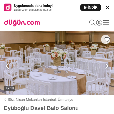
Uygulamada daha kolay!
İNDİR
Düğün.com uygulamasında aç
1 / 10
Söz, Nişan Mekanları İstanbul,
Ümraniye
Eyüboğlu Davet Balo Salonu