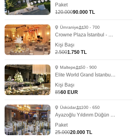
Paket
120.000
90.000 TL
Ümraniye
30 - 700
Crowne Plaza İstanbul - OryaPark
Kişi Başı
2.500
1.750 TL
Maltepe
50 - 900
Elite World Grand İstanbul Küçükyalı
Kişi Başı
85
60 EUR
Üsküdar
100 - 650
Ayazoğlu Yıldırım Düğün Salonu
Paket
25.000
20.000 TL