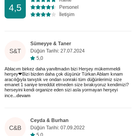
4,5
Personel
İletişim
Sümeyye & Taner
S&T
Düğün Tarihi: 27.07.2024
5,0
Ablacım birkez daha yanıltmadın bizi Herşey mükemmeldi
herşey❤️Bizi bizden daha çok düşünür Türkan Ablam kınam
aracılığıyla tanıştık ve ondan sonraki tüm düğünlerimiz size
emanet 1 saniye tereddüt etmeden size bırakıyoruz kendimizi?
herseyini kendi organize eden sizi asla yormayan herşeyi
ince
...
devam
Ceyda & Burhan
C&B
Düğün Tarihi: 07.09.2022
5,0