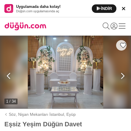
Uygulamada daha kolay!
İNDİR
Düğün.com uygulamasında aç
1 / 34
Söz, Nişan Mekanları İstanbul,
Eyüp
Eşsiz Yeşim Düğün Davet