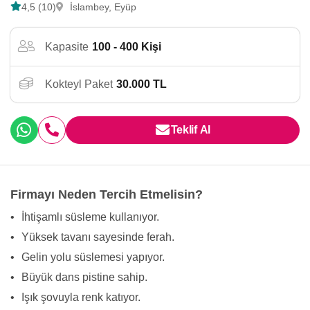
4,5 (10)
İslambey, Eyüp
Kapasite
100 - 400 Kişi
Kokteyl Paket
30.000 TL
Teklif Al
Firmayı Neden Tercih Etmelisin?
•
İhtişamlı süsleme kullanıyor.
•
Yüksek tavanı sayesinde ferah.
•
Gelin yolu süslemesi yapıyor.
•
Büyük dans pistine sahip.
•
Işık şovuyla renk katıyor.