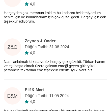
4,0
Herşeyden çok memnun kaldım bu kadarını beklemiyordum
benim için ve konuklarımız için çok güzel geçti. Herşey için çok
teşekkür ediyorum.
Zeynep & Önder
Z&Ö
Düğün Tarihi: 31.08.2024
4,0
Nasıl anlatmalı ki kısa ve öz herşey çok güzeldi. Türkan hanım
ve eşi başta olmak üzere çalışan emeği geçen güleryüzlü
personele tekrardan çok teşekkür ederiz. İyi ki varsınız...
Elif & Mert
E&M
Düğün Tarihi: 11.05.2024
4,0
Harika ötesiydi unutamayacağımız bir organizasyondu. Herşey