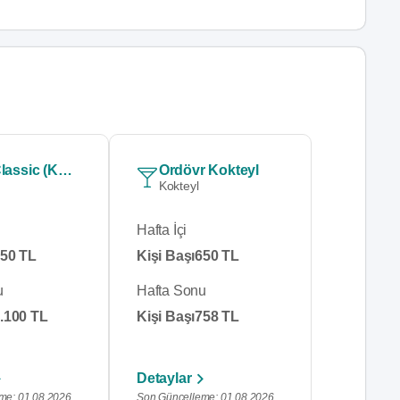
Gold Classic (Kırmızı Et)
Ordövr Kokteyl
Kokteyl
Hafta İçi
50 TL
Kişi Başı
650 TL
u
Hafta Sonu
.100 TL
Kişi Başı
758 TL
Detaylar
me: 01.08.2026
Son Güncelleme: 01.08.2026