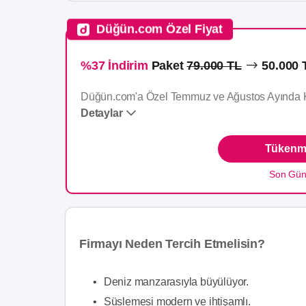
Düğün.com Özel Fiyat
%37 İndirim
Paket
79.000 TL
50.000 
Düğün.com'a Özel Temmuz ve Ağustos Ayında K
Detaylar
Tükenme
Menü içeriği: Kokteyl Menü, Pasta, Limitsiz Soft
Kampanya Şartları:
Son Gü
• Kampanyamız, hafta sonu öğlen ve hafta için a
• Kampanyamızdan faydalanmak için son tarih: 1
• Kampanyamız 100 kişilik organizasyonlarınız iç
Hizmet Detayları: Aktüel fotoğraf çekimi, standa
Firmayı Neden Tercih Etmelisin?
•
Deniz manzarasıyla büyülüyor.
•
Süslemesi modern ve ihtişamlı.