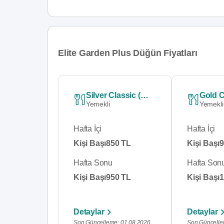
Elite Garden Plus Düğün Fiyatları
Silver Classic (Beyaz Et)
Yemekli
Yemekli
Hafta İçi
Hafta İçi
Kişi Başı
850 TL
Kişi Başı
9
Hafta Sonu
Hafta Son
Kişi Başı
950 TL
Kişi Başı
1
Detaylar
Detaylar
Son Güncelleme: 01.08.2026
Son Güncelle