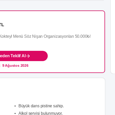
TL
okteyl Menü Söz Nişan Organizasyonları 50.000₺!
den Teklif Al
 İçecek.
n:
9 Ağustos 2026
kşam yapacağınız organizasyonları için geçerlidir.
0.08.2026’dır.
in geçerlidir.
rt süsleme ve ses ışık hizmeti kampanyamıza dahildir.
•
Büyük dans pistine sahip.
•
Alkol servisi bulunmuyor.