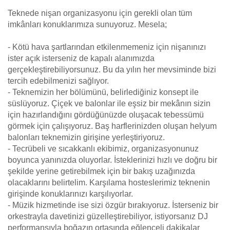
Teknede nişan organizasyonu için gerekli olan tüm
imkânları konuklarımıza sunuyoruz. Mesela;
- Kötü hava şartlarından etkilenmemeniz için nişanınızı
ister açık isterseniz de kapalı alanımızda
gerçekleştirebiliyorsunuz. Bu da yılın her mevsiminde bizi
tercih edebilmenizi sağlıyor.
- Teknemizin her bölümünü, belirlediğiniz konsept ile
süslüyoruz. Çiçek ve balonlar ile eşsiz bir mekânın sizin
için hazırlandığını gördüğünüzde oluşacak tebessümü
görmek için çalışıyoruz. Baş harflerinizden oluşan helyum
balonları teknemizin girişine yerleştiriyoruz.
- Tecrübeli ve sıcakkanlı ekibimiz, organizasyonunuz
boyunca yanınızda oluyorlar. İsteklerinizi hızlı ve doğru bir
şekilde yerine getirebilmek için bir bakış uzağınızda
olacaklarını belirtelim. Karşılama hosteslerimiz teknenin
girişinde konuklarınızı karşılıyorlar.
- Müzik hizmetinde ise sizi özgür bırakıyoruz. İsterseniz bir
orkestrayla davetinizi güzelleştirebiliyor, istiyorsanız DJ
performansıyla boğazın ortasında eğlenceli dakikalar