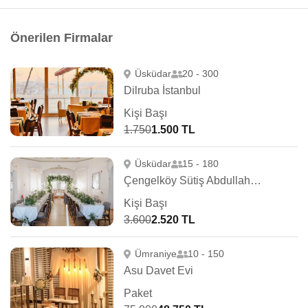
Önerilen Firmalar
Üsküdar
20 - 300
Dilruba İstanbul
Kişi Başı
1.750
1.500 TL
Üsküdar
15 - 180
Çengelköy Sütiş Abdullah Ağa Yalısı
Kişi Başı
3.600
2.520 TL
Ümraniye
10 - 150
Asu Davet Evi
Paket