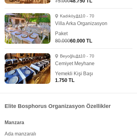
75.000
48.750 TL
Kadıköy
10 - 70
Villa Arka Organizasyon
Paket
80.000
60.000 TL
Beyoğlu
10 - 70
Cemiyet Meyhane
Yemekli Kişi Başı
1.750 TL
Elite Bosphorus Organizasyon Özellikler
Manzara
Ada manzaralı