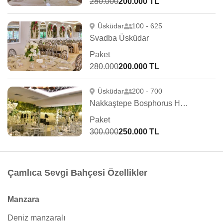
280.000
200.000 TL
Üsküdar
100 - 625
Svadba Üsküdar
Paket
280.000
200.000 TL
Üsküdar
200 - 700
Nakkaştepe Bosphorus Hanedan Salon
Paket
300.000
250.000 TL
Çamlıca Sevgi Bahçesi Özellikler
Manzara
Deniz manzaralı