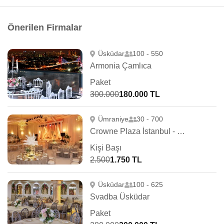
Önerilen Firmalar
Üsküdar
100 - 550
Armonia Çamlıca
Paket
300.000
180.000 TL
Ümraniye
30 - 700
Crowne Plaza İstanbul - OryaPark
Kişi Başı
2.500
1.750 TL
Üsküdar
100 - 625
Svadba Üsküdar
Paket