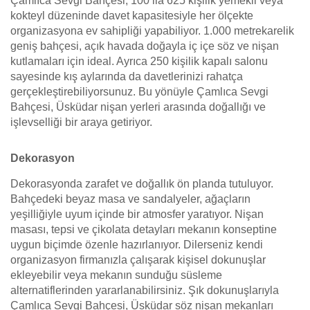
Çamlıca Sevgi Bahçesi, 100 ila 625 kişilik yemekli veya
kokteyl düzeninde davet kapasitesiyle her ölçekte
organizasyona ev sahipliği yapabiliyor. 1.000 metrekarelik
geniş bahçesi, açık havada doğayla iç içe söz ve nişan
kutlamaları için ideal. Ayrıca 250 kişilik kapalı salonu
sayesinde kış aylarında da davetlerinizi rahatça
gerçekleştirebiliyorsunuz. Bu yönüyle Çamlıca Sevgi
Bahçesi, Üsküdar nişan yerleri arasında doğallığı ve
işlevselliği bir araya getiriyor.
Dekorasyon
Dekorasyonda zarafet ve doğallık ön planda tutuluyor.
Bahçedeki beyaz masa ve sandalyeler, ağaçların
yeşilliğiyle uyum içinde bir atmosfer yaratıyor. Nişan
masası, tepsi ve çikolata detayları mekanın konseptine
uygun biçimde özenle hazırlanıyor. Dilerseniz kendi
organizasyon firmanızla çalışarak kişisel dokunuşlar
ekleyebilir veya mekanın sunduğu süsleme
alternatiflerinden yararlanabilirsiniz. Şık dokunuşlarıyla
Çamlıca Sevgi Bahçesi, Üsküdar söz nişan mekanları