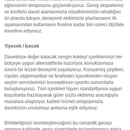
eğlencenin temposunu güçlendiriyoruz. Geniş otoparkımız
ve konforlu davet alanlarımızla misafirlerimizin rahatlığını
ön planda tutuyor, deneyimli ekibimizle planlamanın ilk
aşamasından kutlamanın finaline kadar tüm süreci titizlikle
koordine ediyoruz.
Yiyecek / İçecek
Davetinize değer katacak zengin kokteyl içeriklerimizi her
bütçeye uygun alternatiflerle hazırlıyor, konuklarımıza
özenli bir lezzet deneyimi yaşatıyoruz. Kuruyemiş çeşitleri,
cipsler, atıştırmalıklar ve ferahlatıcı içeceklerden oluşan
seçkin servislerimizi konseptinize uyumlu sunumlarla
buluşturuyoruz. Tüm içerikleri hijyen standartlarına uygun
koşullarda hazırlayarak güler yüzlü ekibimiz aracılığıyla
masalara ulaştırıyor, kaliteli hizmet anlayışımızla
davetinizin unutulmaz anlarına eşlik ediyoruz.
Birlikteliğinizi resmileştireceğiniz bu romantik geceyi
ormanın kalbinde, eşsiz sürprizlerle taçlandırmanız adına