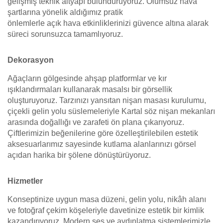
gelişmiş teknik altyapı bulunduruyoruz. Olumsuz hava
şartlarına yönelik aldığımız pratik
önlemlerle açık hava etkinliklerinizi güvence altına alarak
süreci sorunsuzca tamamlıyoruz.
Dekorasyon
Ağaçların gölgesinde ahşap platformlar ve kır
ışıklandırmaları kullanarak masalsı bir görsellik
oluşturuyoruz. Tarzınızı yansıtan nişan masası kurulumu,
çiçekli gelin yolu süslemeleriyle Kartal söz nişan mekanları
arasında doğallığı ve zarafeti ön plana çıkarıyoruz.
Çiftlerimizin beğenilerine göre özelleştirilebilen estetik
aksesuarlarımız sayesinde kutlama alanlarınızı görsel
açıdan harika bir şölene dönüştürüyoruz.
Hizmetler
Konseptinize uygun masa düzeni, gelin yolu, nikâh alanı
ve fotoğraf çekim köşeleriyle davetinize estetik bir kimlik
kazandırıyoruz. Modern ses ve aydınlatma sistemlerimizle