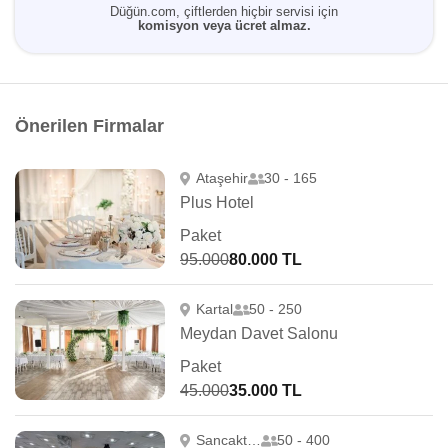
Düğün.com, çiftlerden hiçbir servisi için
komisyon veya ücret almaz.
Önerilen Firmalar
Ataşehir
30 - 165
Plus Hotel
Paket
95.000
80.000 TL
Kartal
50 - 250
Meydan Davet Salonu
Paket
45.000
35.000 TL
Sancaktepe
50 - 400