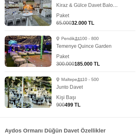
Kiraz & Gülce Davet Balo Salonu
Paket
65.000
32.000 TL
Pendik
100 - 800
Temenye Quince Garden
Paket
300.000
185.000 TL
Maltepe
10 - 500
Junto Davet
Kişi Başı
900
499 TL
Aydos Ormanı Düğün Davet Özellikler