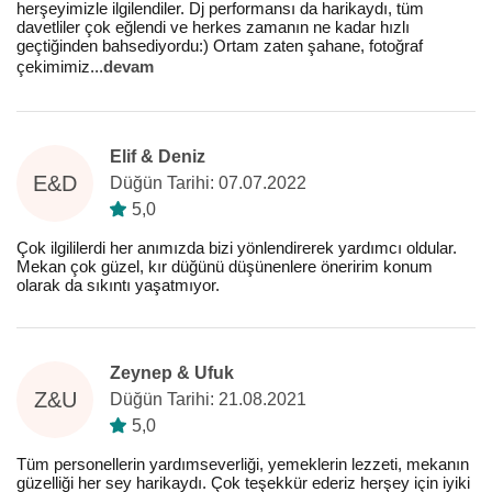
herşeyimizle ilgilendiler. Dj performansı da harikaydı, tüm
davetliler çok eğlendi ve herkes zamanın ne kadar hızlı
geçtiğinden bahsediyordu:) Ortam zaten şahane, fotoğraf
çekimimiz
...
devam
Elif & Deniz
E&D
Düğün Tarihi: 07.07.2022
5,0
Çok ilgililerdi her anımızda bizi yönlendirerek yardımcı oldular.
Mekan çok güzel, kır düğünü düşünenlere öneririm konum
olarak da sıkıntı yaşatmıyor.
Zeynep & Ufuk
Z&U
Düğün Tarihi: 21.08.2021
5,0
Tüm personellerin yardımseverliği, yemeklerin lezzeti, mekanın
güzelliği her sey harikaydı. Çok teşekkür ederiz herşey için iyiki