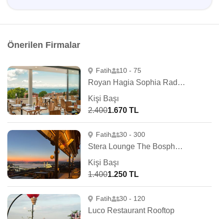
Önerilen Firmalar
Fatih
10 - 75
Royan Hagia Sophia Radisson İndividuals
Kişi Başı
2.400
1.670 TL
Fatih
30 - 300
Stera Lounge The Bosphorus
Kişi Başı
1.400
1.250 TL
Fatih
30 - 120
Luco Restaurant Rooftop