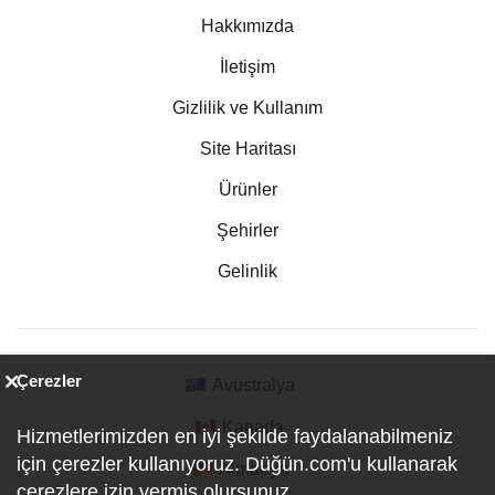
Hakkımızda
İletişim
Gizlilik ve Kullanım
Site Haritası
Ürünler
Şehirler
Gelinlik
Çerezler
Avustralya
Kanada
Hizmetlerimizden en iyi şekilde faydalanabilmeniz
için çerezler kullanıyoruz. Düğün.com'u kullanarak
Almanya
çerezlere izin vermiş olursunuz.