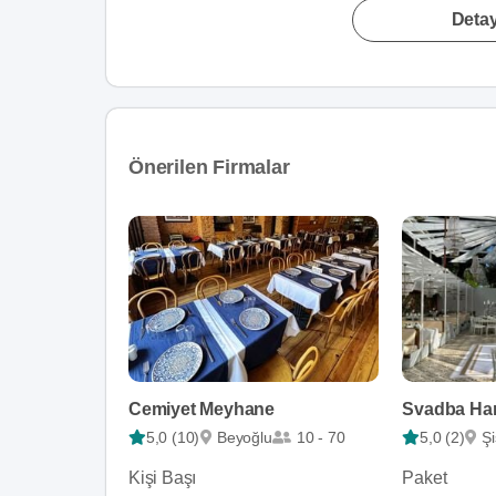
Detay
Önerilen Firmalar
Cemiyet Meyhane
Svadba Har
5,0 (10)
Beyoğlu
10 - 70
5,0 (2)
Şi
Kişi Başı
Paket