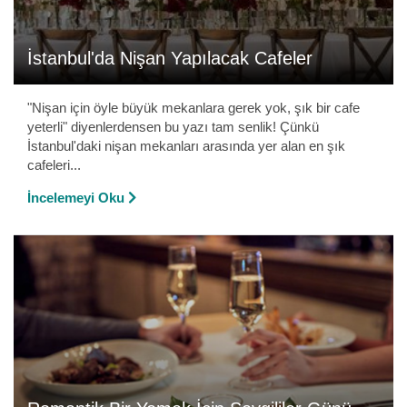
İstanbul'da Nişan Yapılacak Cafeler
"Nişan için öyle büyük mekanlara gerek yok, şık bir cafe
yeterli" diyenlerdensen bu yazı tam senlik! Çünkü
İstanbul'daki nişan mekanları arasında yer alan en şık
cafeleri...
İncelemeyi Oku