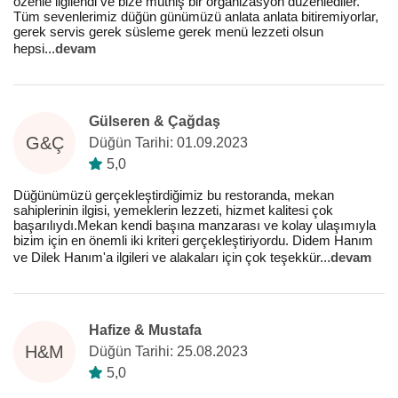
özenle ilgilendi ve bize müthiş bir organizasyon düzenlediler.
Tüm sevenlerimiz düğün günümüzü anlata anlata bitiremiyorlar,
gerek servis gerek süsleme gerek menü lezzeti olsun
hepsi
...
devam
Gülseren & Çağdaş
G&Ç
Düğün Tarihi: 01.09.2023
5,0
Düğünümüzü gerçekleştirdiğimiz bu restoranda, mekan
sahiplerinin ilgisi, yemeklerin lezzeti, hizmet kalitesi çok
başarılıydı.Mekan kendi başına manzarası ve kolay ulaşımıyla
bizim için en önemli iki kriteri gerçekleştiriyordu. Didem Hanım
ve Dilek Hanım'a ilgileri ve alakaları için çok teşekkür
...
devam
Hafize & Mustafa
H&M
Düğün Tarihi: 25.08.2023
5,0