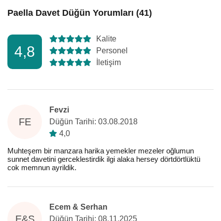
Paella Davet Düğün Yorumları (41)
Kalite
4,8
Personel
İletişim
Fevzi
FE
Düğün Tarihi: 03.08.2018
4,0
Muhteşem bir manzara harika yemekler mezeler oğlumun
sunnet davetini gerceklestirdik ilgi alaka hersey dörtdörtlüktü
cok memnun ayrildik.
Ecem & Serhan
E&S
Düğün Tarihi: 08.11.2025