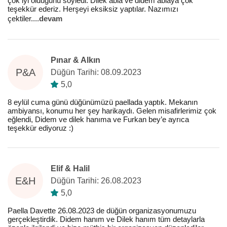
çok iyi olduğunu söyledi. Dilek abla ve didem ablaya çok
teşekkür ederiz. Herşeyi eksiksiz yaptılar. Nazımızı
çektiler.
...
devam
Pınar & Alkın
P&A
Düğün Tarihi: 08.09.2023
5,0
8 eylül cuma günü düğünümüzü paellada yaptık. Mekanın
ambiyansı, konumu her şey harikaydı. Gelen misafirlerimiz çok
eğlendi, Didem ve dilek hanıma ve Furkan bey’e ayrıca
teşekkür ediyoruz :)
Elif & Halil
E&H
Düğün Tarihi: 26.08.2023
5,0
Paella Davette 26.08.2023 de düğün organizasyonumuzu
gerçekleştirdik. Didem hanım ve Dilek hanım tüm detaylarla