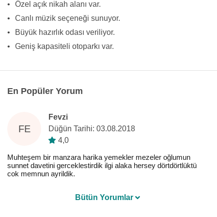
•
Özel açık nikah alanı var.
•
Canlı müzik seçeneği sunuyor.
•
Büyük hazırlık odası veriliyor.
•
Geniş kapasiteli otoparkı var.
En Popüler Yorum
Fevzi
FE
Düğün Tarihi: 03.08.2018
4,0
Muhteşem bir manzara harika yemekler mezeler oğlumun
sunnet davetini gerceklestirdik ilgi alaka hersey dörtdörtlüktü
cok memnun ayrildik.
Bütün Yorumlar