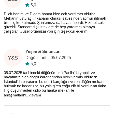
5,0
Dilek hanım ve Didem hanım bize çok yardımcı oldular.
Mekanın üstü açılır kapanır olması sayesinde yağmur ihtimali
bizi hiç korkutmadı. Şansımıza da hava süperdi. Hizmet çok
güzeldi. Standart dışı isteklere de hep yardımcı olmaya
çalıştılar. Güzel organizasyon için teşekkür ederim
Yeşim & Sinancan
Y&S
Düğün Tarihi: 05.07.2025
5,0
05.07.2025 tarihindeki düğünümüzü Paella’da yaptık ve
hayatımızın en doğru kararlarından birini vermiş olduk ❤️
İstanbul’da parasının bu denli karşılığını veren düğün mekanı
bulmak ne kadar zor, bu yola giren çoğu çift biliyordur mutlaka.
Hiç düşünmeden gidip bu harika mekân ile
anlaşmalarını
...
devam