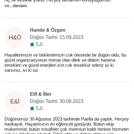
ve
...
devam
Hande & Özgen
H&Ö
Düğün Tarihi: 15.09.2023
5,0
Hayallerimizin ve beklentimizin cok ötesinde bir dügün oldu, bu
güzel organizasyonun mimar olan dilek ve didem hanima
emekleri ve güzel enerjileri icin cok tesekkür ederiz iyi ki
varsınız, ivi ki siz
Elif & İlter
E&İ
Düğün Tarihi: 30.08.2023
5,0
Düğünümüz 30 Ağustos 2023 tarihinde Paella da yaptık. Herşey
harikaydı. Hayatımızın en eğlenceli günüydü. Bütün ekip
mükemmel, bütün misafirler çok memnun kaldı herkes hizmetin