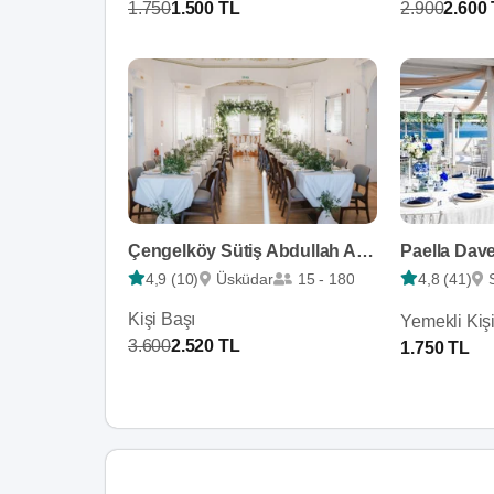
1.750
1.500 TL
2.900
2.600
Çengelköy Sütiş Abdullah Ağa Yalısı
Paella Dave
4,9 (10)
Üsküdar
15 - 180
4,8 (41)
Kişi Başı
Yemekli Kiş
3.600
2.520 TL
1.750 TL