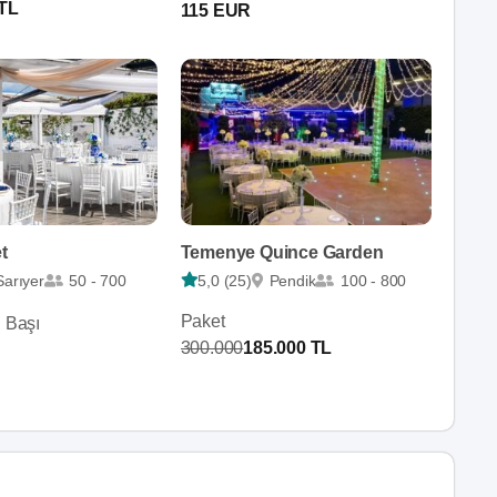
 TL
115 EUR
t
Temenye Quince Garden
Sarıyer
50 - 700
5,0 (25)
Pendik
100 - 800
Paket
i Başı
300.000
185.000 TL