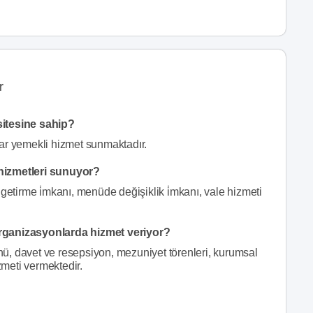
r
sitesine sahip?
dar yemekli hizmet sunmaktadır.
hizmetleri sunuyor?
getirme i̇mkanı, menüde değişiklik i̇mkanı, vale hizmeti
rganizasyonlarda hizmet veriyor?
, davet ve resepsiyon, mezuniyet törenleri, kurumsal
hizmeti vermektedir.