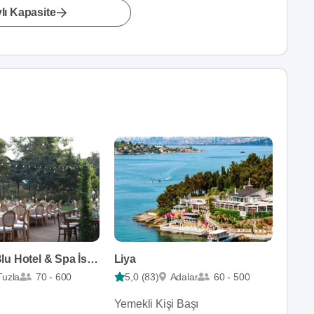
lı Kapasite
Radisson Blu Hotel & Spa İstanbul Tuzla
Liya
Tuzla
70 - 600
5,0 (83)
Adalar
60 - 500
Yemekli Kişi Başı