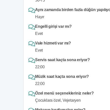
50-75
Aynı zamanda birden fazla düğün yapılıy
Hayır
Engelli girişi var mı?
Evet
Vale hizmeti var mı?
Evet
Servis saat kaçta sona eriyor?
22:00
Müzik saat kaçta sona eriyor?
22:00
Özel menü seçenekleriniz neler?
Çocuklara özel, Vejetaryen
Mekanın kısıtlamaları neler?