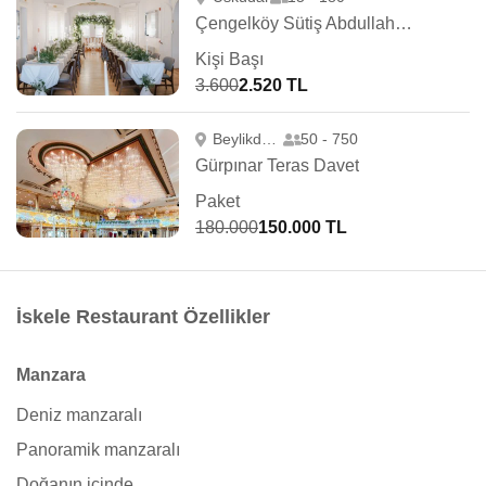
Çengelköy Sütiş Abdullah Ağa Yalısı
Kişi Başı
3.600
2.520 TL
Beylikdüzü
50 - 750
Gürpınar Teras Davet
Paket
180.000
150.000 TL
İskele Restaurant Özellikler
Manzara
Deniz manzaralı
Panoramik manzaralı
Doğanın içinde