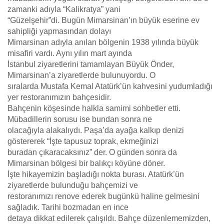
zamanki adıyla “Kalikratya” yani
“Güzelşehir”di. Bugün Mimarsinan’ın büyük eserine ev
sahipliği yapmasından dolayı
Mimarsinan adıyla anılan bölgenin 1938 yılında büyük
misafiri vardı. Aynı yılın mart ayında
İstanbul ziyaretlerini tamamlayan Büyük Önder,
Mimarsinan’a ziyaretlerde bulunuyordu. O
sıralarda Mustafa Kemal Atatürk’ün kahvesini yudumladığı
yer restoranımızın bahçesidir.
Bahçenin köşesinde halkla samimi sohbetler etti.
Mübadillerin sorusu ise bundan sonra ne
olacağıyla alakalıydı. Paşa’da ayağa kalkıp denizi
göstererek “İşte tapusuz toprak, ekmeğinizi
buradan çıkaracaksınız” der. O günden sonra da
Mimarsinan bölgesi bir balıkçı köyüne döner.
İşte hikayemizin başladığı nokta burası. Atatürk’ün
ziyaretlerde bulunduğu bahçemizi ve
restoranımızı renove ederek bugünkü haline gelmesini
sağladık. Tarihi bozmadan en ince
detaya dikkat edilerek çalışıldı. Bahçe düzenlememizden,