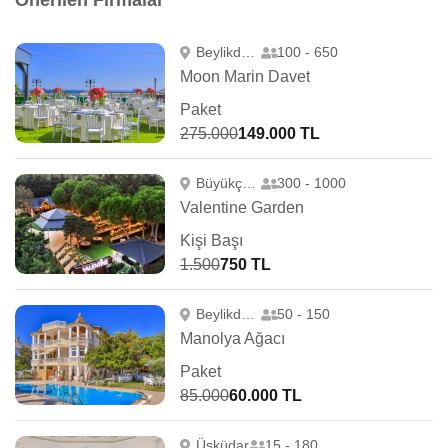
Önerilen Firmalar
Beylikdüzü
100 - 650
Moon Marin Davet
Paket
275.000
149.000 TL
Büyükçekmece
300 - 1000
Valentine Garden
Kişi Başı
1.500
750 TL
Beylikdüzü
50 - 150
Manolya Ağacı
Paket
85.000
60.000 TL
Üsküdar
15 - 180