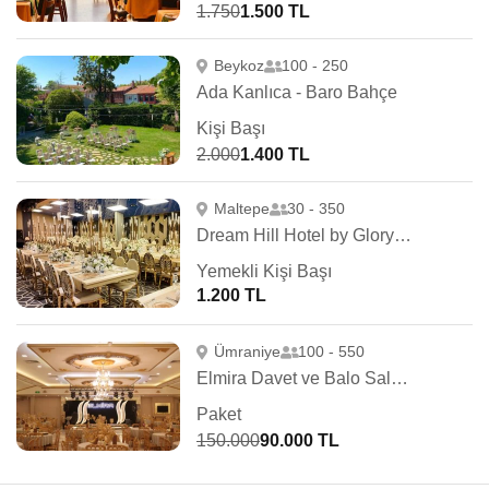
1.750
1.500 TL
Beykoz
100 - 250
Ada Kanlıca - Baro Bahçe
Kişi Başı
2.000
1.400 TL
Maltepe
30 - 350
Dream Hill Hotel by Glory Wedding
Yemekli Kişi Başı
1.200 TL
Ümraniye
100 - 550
Elmira Davet ve Balo Salonu
Paket
150.000
90.000 TL