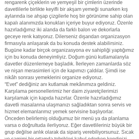
rengarenk çiçeklerin ve yemyeşil bir çimlerin üzerinde
davetlilerle birlikte keyifli bir akşam yemeği sunarken kış
aylarında ise ahşap çizgilerle hoş bir görünüme sahip olan
kapalı alanımızda konukları içeriye buyur ediyoruz. Özenle
hazırladığımız iki alanda da farklı balon ve dekorlarla
geceye renk katıyoruz. Dilerseniz dışarıdan organizasyon
firmasıyla anlaşarak da bu konuda destek alabilirsiniz.
Bugüne kadar birçok organizasyona ev sahipliği yaptığımız
için bu konuda deneyimliyiz. Doğum günü kutlamalarıyla
davetler düzenlemeye başladık. İlerleyen zamanlarda söz
ve nişan merasimleri için de kapımızı çaldılar. Şimdi ise
nikâh sonrası yemeklerini organize ediyoruz.
“Evet” dediğiniz anı kutlamak mekânımıza geldiniz.
Karşılama personellerimiz her daim ziyaretçilerimizi
karşılamak için kapıda hazırlar. Özenle hazırladığımız
davetli masalarına ulaşmanızı sağladıktan sonra servis ve
hizmet elemanlarımız yemek servisine başlıyorlar.
Önceden belirlemiş olduğumuz bir menü ya da planlama
varsa o doğrultuda ilerliyoruz. Eğer davetlileriniz büyük bir
grup değilse anlık olarak da sipariş verebiliyorsunuz. Sıcak
ve samimi bir ortamda tebrikleri kabul ederken kendinizi