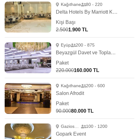
Kağıthane
80 - 220
Delta Hotels By Marriott Kağıthane
Kişi Başı
2.500
1.900 TL
Eyüp
200 - 875
Beyazgül Davet ve Toplantı Merkezi
Paket
220.000
160.000 TL
Kağıthane
200 - 600
Salon Afrodit
Paket
90.000
80.000 TL
Gaziosmanpaşa
100 - 1200
Gopark Event