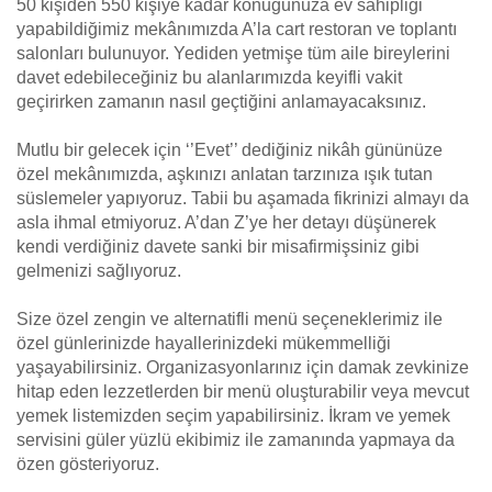
50 kişiden 550 kişiye kadar konuğunuza ev sahipliği
yapabildiğimiz mekânımızda A’la cart restoran ve toplantı
salonları bulunuyor. Yediden yetmişe tüm aile bireylerini
davet edebileceğiniz bu alanlarımızda keyifli vakit
geçirirken zamanın nasıl geçtiğini anlamayacaksınız.
Mutlu bir gelecek için ‘’Evet’’ dediğiniz nikâh gününüze
özel mekânımızda, aşkınızı anlatan tarzınıza ışık tutan
süslemeler yapıyoruz. Tabii bu aşamada fikrinizi almayı da
asla ihmal etmiyoruz. A’dan Z’ye her detayı düşünerek
kendi verdiğiniz davete sanki bir misafirmişsiniz gibi
gelmenizi sağlıyoruz.
Size özel zengin ve alternatifli menü seçeneklerimiz ile
özel günlerinizde hayallerinizdeki mükemmelliği
yaşayabilirsiniz. Organizasyonlarınız için damak zevkinize
hitap eden lezzetlerden bir menü oluşturabilir veya mevcut
yemek listemizden seçim yapabilirsiniz. İkram ve yemek
servisini güler yüzlü ekibimiz ile zamanında yapmaya da
özen gösteriyoruz.