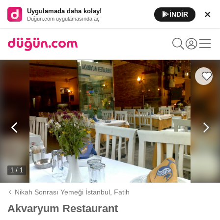
Uygulamada daha kolay!
İNDİR
Düğün.com uygulamasında aç
1 / 1
Nikah Sonrası Yemeği İstanbul,
Fatih
Akvaryum Restaurant