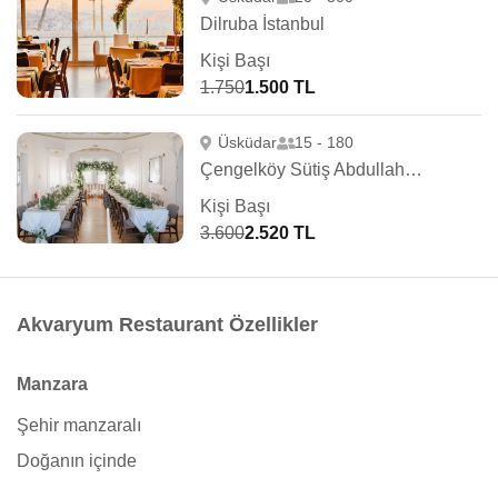
Dilruba İstanbul
Kişi Başı
1.750
1.500 TL
Üsküdar
15 - 180
Çengelköy Sütiş Abdullah Ağa Yalısı
Kişi Başı
3.600
2.520 TL
Akvaryum Restaurant Özellikler
Manzara
Şehir manzaralı
Doğanın içinde