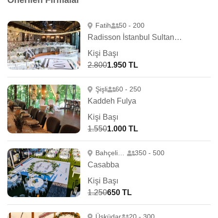
Önerilen Firmalar
Fatih
50 - 200
Radisson İstanbul Sultanahmet
Kişi Başı
2.800
1.950 TL
Şişli
60 - 250
Kaddeh Fulya
Kişi Başı
1.550
1.000 TL
Bahçelievler
350 - 500
Casabba
Kişi Başı
1.250
650 TL
Üsküdar
20 - 300