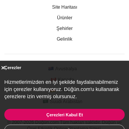
Site Haritası
Ürünler
Şehirler
Gelinlik
Çerezler
Avustralya
Kanada
Hizmetlerimizden en iyi şekilde faydalanabilmeniz
için çerezler kullanıyoruz. Düğün.com'u kullanarak
Almanya
çerezlere izin vermiş olursunuz.
Suudi Arabistan
Çerezleri Kabul Et
© 2007-2026 Düğün.com Tüm hakları saklıdır. Düğün ve
Özel Etkinlik Online Planlama Sitesi.