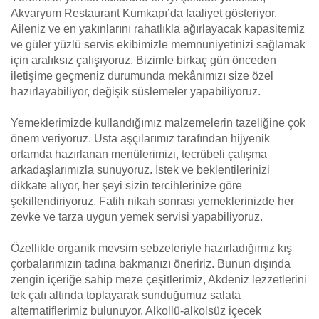
Akvaryum Restaurant Kumkapı’da faaliyet gösteriyor.
Aileniz ve en yakınlarını rahatlıkla ağırlayacak kapasitemiz
ve güler yüzlü servis ekibimizle memnuniyetinizi sağlamak
için aralıksız çalışıyoruz. Bizimle birkaç gün önceden
iletişime geçmeniz durumunda mekânımızı size özel
hazırlayabiliyor, değişik süslemeler yapabiliyoruz.
Yemeklerimizde kullandığımız malzemelerin tazeliğine çok
önem veriyoruz. Usta aşçılarımız tarafından hijyenik
ortamda hazırlanan menülerimizi, tecrübeli çalışma
arkadaşlarımızla sunuyoruz. İstek ve beklentilerinizi
dikkate alıyor, her şeyi sizin tercihlerinize göre
şekillendiriyoruz. Fatih nikah sonrası yemeklerinizde her
zevke ve tarza uygun yemek servisi yapabiliyoruz.
Özellikle organik mevsim sebzeleriyle hazırladığımız kış
çorbalarımızın tadına bakmanızı öneririz. Bunun dışında
zengin içeriğe sahip meze çeşitlerimiz, Akdeniz lezzetlerini
tek çatı altında toplayarak sunduğumuz salata
alternatiflerimiz bulunuyor. Alkollü-alkolsüz içecek