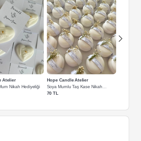
 Atelier
Hope Candle Atelier
Hope Cand
 Mum Nikah Hediyeliği
Soya Mumlu Taş Kase Nikah
Taş Görün
Hediyeliği
70 TL
50 TL'den 