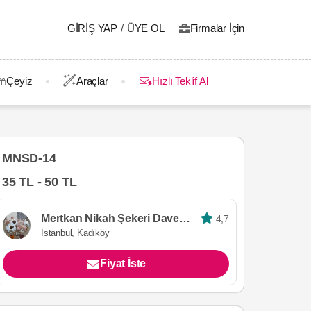
GIRIŞ YAP
/
ÜYE OL
Firmalar İçin
Çeyiz
Araçlar
Hızlı Teklif Al
MNSD-14
35 TL - 50 TL
Mertkan Nikah Şekeri Davetiye
4,7
İstanbul, Kadıköy
Fiyat İste