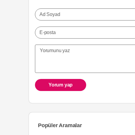
Ad Soyad
E-posta
Yorum yap
Popüler Aramalar