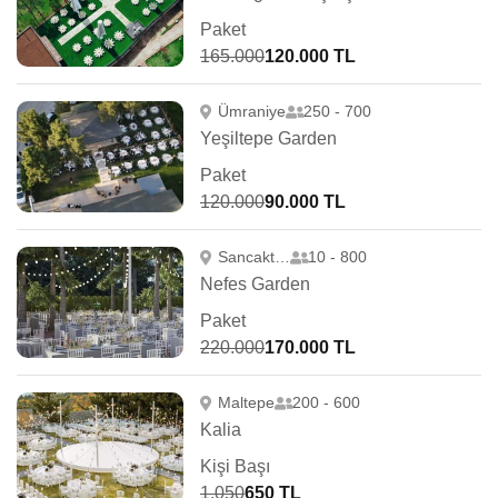
Paket
165.000
120.000 TL
Ümraniye
250 - 700
Yeşiltepe Garden
Paket
120.000
90.000 TL
Sancaktepe
10 - 800
Nefes Garden
Paket
220.000
170.000 TL
Maltepe
200 - 600
Kalia
Kişi Başı
1.050
650 TL