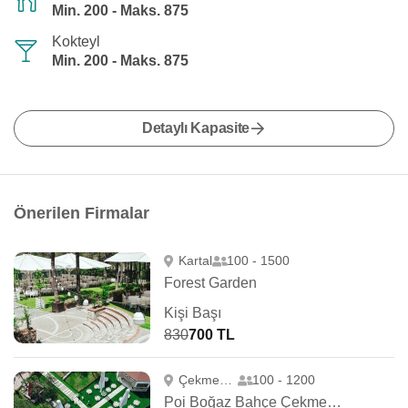
Min. 200 - Maks. 875
Kokteyl
Min. 200 - Maks. 875
Detaylı Kapasite
Önerilen Firmalar
Kartal
100 - 1500
Forest Garden
Kişi Başı
830
700 TL
Çekmeköy
100 - 1200
Poi Boğaz Bahçe Çekmeköy