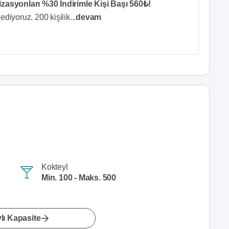
asyonları %30 İndirimle Kişi Başı 560₺!
ediyoruz. 200 kişilik
...
devam
Kokteyl
Min. 100 - Maks. 500
lı Kapasite