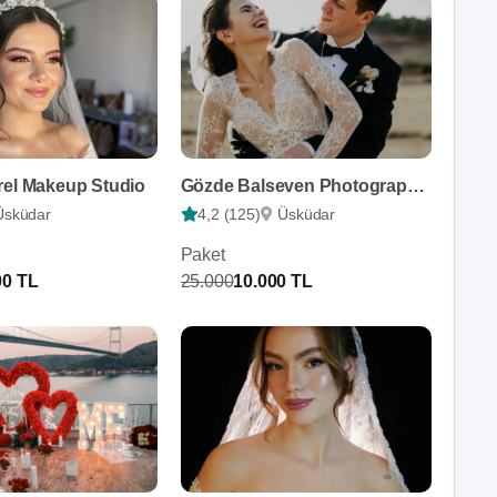
rel Makeup Studio
Gözde Balseven Photographer
Üsküdar
4,2 (125)
Üsküdar
Paket
00 TL
25.000
10.000 TL