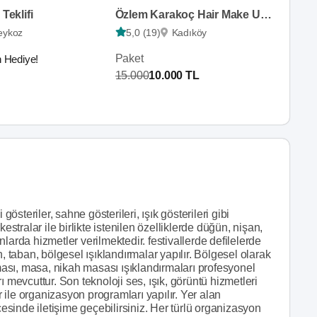
 Teklifi
Özlem Karakoç Hair Make Up Artist
eykoz
5,0 (19)
Kadıköy
Paket
n Hediye!
15.000
10.000 TL
teriler, sahne gösterileri, ışık gösterileri gibi
estralar ile birlikte istenilen özelliklerde düğün, nişan,
larda hizmetler verilmektedir. festivallerde defilelerde
taban, bölgesel ışıklandırmalar yapılır. Bölgesel olarak
rması, masa, nikah masası ışıklandırmaları profesyonel
 mevcuttur. Son teknoloji ses, ışık, görüntü hizmetleri
r ile organizasyon programları yapılır. Yer alan
sinde iletişime geçebilirsiniz. Her türlü organizasyon