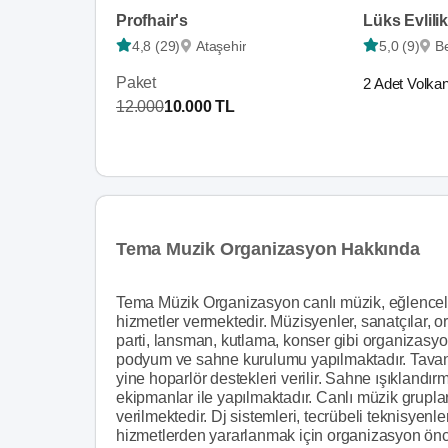
Profhair's
Lüks Evlilik
4,8 (29)
Ataşehir
5,0 (9)
B
Paket
2 Adet Volka
12.000
10.000 TL
Tema Muzik Organizasyon Hakkında
Tema Müzik Organizasyon canlı müzik, eğlenceli gös
hizmetler vermektedir. Müzisyenler, sanatçılar, ork
parti, lansman, kutlama, konser gibi organizasyon
podyum ve sahne kurulumu yapılmaktadır. Tavan, 
yine hoparlör destekleri verilir. Sahne ışıklandı
ekipmanlar ile yapılmaktadır. Canlı müzik grupları
verilmektedir. Dj sistemleri, tecrübeli teknisyenle
hizmetlerden yararlanmak için organizasyon önce