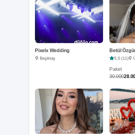
Pixelx Wedding
Betül Özgü
Beşiktaş
5,0 (11)
Paket
30.000
28.0