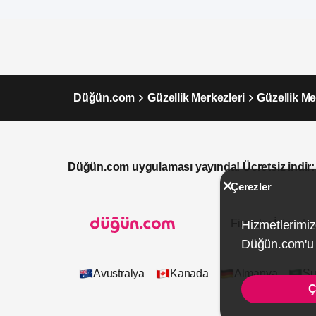
Düğün.com
Güzellik Merkezleri
Güzellik Me
Düğün.com uygulaması yayında! Ücretsiz indir:
Çerezler
Firmalar İçin
Hizmetlerimiz
Düğün.com'u k
Avustralya
Kanada
Almanya
Su
Ç