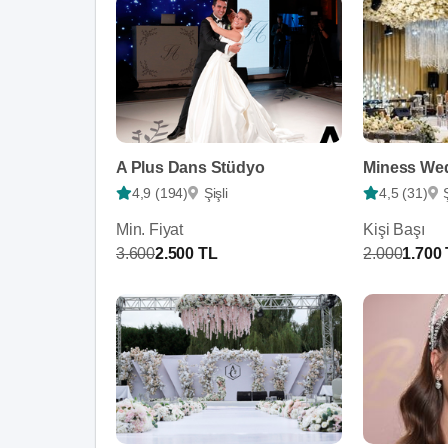
A Plus Dans Stüdyo
Miness We
4,9 (194)
Şişli
4,5 (31)
Min. Fiyat
Kişi Başı
3.600
2.500 TL
2.000
1.700