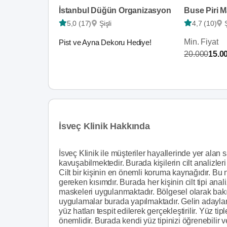
İstanbul Düğün Organizasyon
5,0 (17)
Şişli
4,7 (10)
Min. Fiyat
Pist ve Ayna Dekoru Hediye!
20.000
15.0
İsveç Klinik Hakkında
İsveç Klinik ile müşteriler hayallerinde yer alan 
kavuşabilmektedir. Burada kişilerin cilt analizleri
Cilt bir kişinin en önemli koruma kaynağıdır. 
gereken kısımdır. Burada her kişinin cilt tipi anal
maskeleri uygulanmaktadır. Bölgesel olarak bakım
uygulamalar burada yapılmaktadır. Gelin adayların
yüz hatları tespit edilerek gerçekleştirilir. Yüz 
önemlidir. Burada kendi yüz tipinizi öğrenebilir 