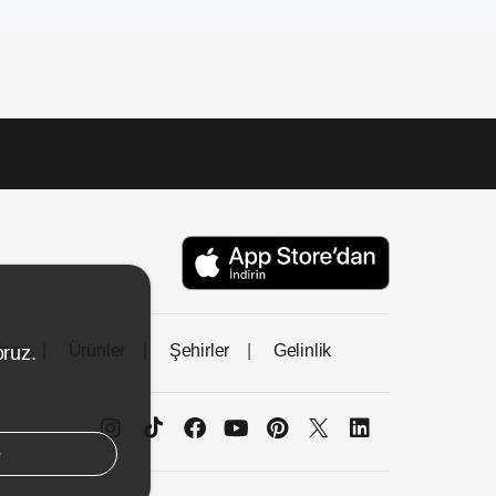
tası
Ürünler
Şehirler
Gelinlik
oruz.
e