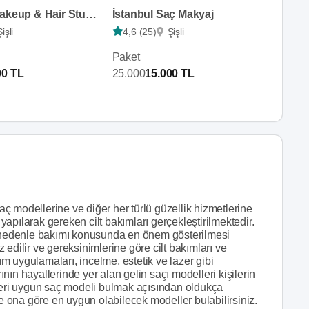
Buse Piri Makeup & Hair Studio
İstanbul Saç Makyaj
Şişli
4,6 (25)
Şişli
Paket
00 TL
25.000
15.000 TL
saç modellerine ve diğer her türlü güzellik hizmetlerine
 yapılarak gereken cilt bakımları gerçekleştirilmektedir.
Bu nedenle bakımı konusunda en önem gösterilmesi
iz edilir ve gereksinimlerine göre cilt bakımları ve
 uygulamaları, incelme, estetik ve lazer gibi
ın hayallerinde yer alan gelin saçı modelleri kişilerin
tipleri uygun saç modeli bulmak açısından oldukça
ve ona göre en uygun olabilecek modeller bulabilirsiniz.