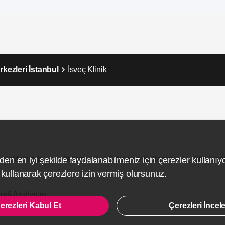
rkezleri İstanbul
İsveç Klinik
Hakkımızda
İletişim
Gizlilik ve Kullanım
Site Hari
den en iyi şekilde faydalanabilmeniz için çerezler kullanıy
ullanarak çerezlere izin vermiş olursunuz.
udi Arabistan
erezleri Kabul Et
Çerezleri İncel