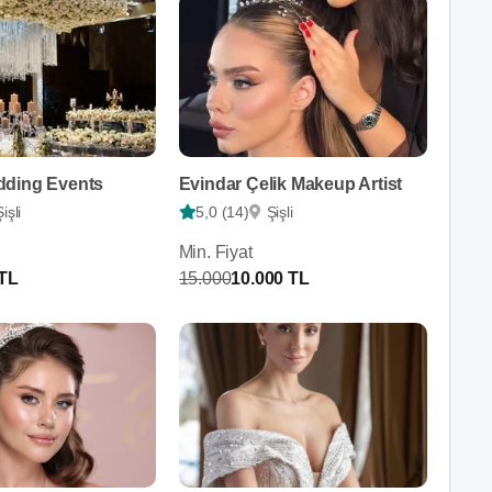
dding Events
Evindar Çelik Makeup Artist
Şişli
5,0 (14)
Şişli
Min. Fiyat
 TL
15.000
10.000 TL