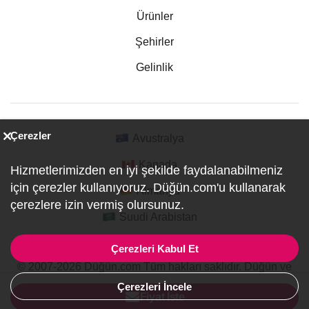
Ürünler
Şehirler
Gelinlik
Çerezler
Avustralya
Kanada
Hizmetlerimizden en iyi şekilde faydalanabilmeniz
için çerezler kullanıyoruz. Düğün.com'u kullanarak
Almanya
çerezlere izin vermiş olursunuz.
Suudi Arabistan
Çerezleri Kabul Et
© 2007-2026 Düğün.com Tüm hakları saklıdır. Düğün ve
Özel Etkinlik Online Planlama Sitesi.
Çerezleri İncele
ref:PI1-1-2808
Fiyat İste