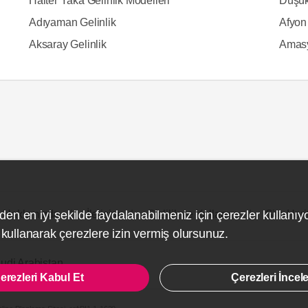
Halter Yaka Gelinlik Modelleri
Düşük
Adıyaman Gelinlik
Afyon 
Aksaray Gelinlik
Amasy
den en iyi şekilde faydalanabilmeniz için çerezler kullanıy
Hakkımızda
İletişim
Gizlilik ve Kullanım
Site Hari
ullanarak çerezlere izin vermiş olursunuz.
udi Arabistan
erezleri Kabul Et
Çerezleri İncel