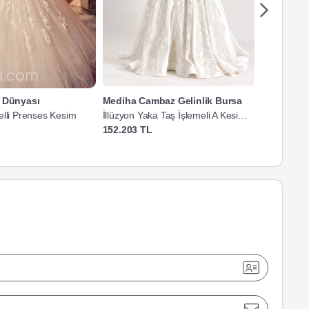
a Dünyası
Mediha Cambaz Gelinlik Bursa
Studio Bri
elli Prenses Kesim
İllüzyon Yaka Taş İşlemeli A Kesim
İllüzyon Y
Gelinlik
Gelinlik
152.203 TL
20.000 TL'