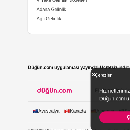
V Yaka Gelinlik Modelleri
Adana Gelinlik
Ağrı Gelinlik
Düğün.com uygulaması yayında! Ücretsiz indir:
Çerezler
Hizmetlerimiz
Firmalar İçin
Düğün.com'u k
Avustralya
Kanada
Almanya
Su
Ç