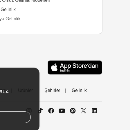
 Omuz Gelinlik Modelleri
Gelinlik
a Gelinlik
oruz.
tası
Ürünler
Şehirler
Gelinlik
e