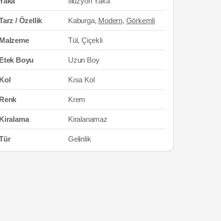
Yaka
İllüzyon Yaka
Tarz / Özellik
Kaburga,
Modern
,
Görkemli
Malzeme
Tül, Çiçekli
Etek Boyu
Uzun Boy
Kol
Kısa Kol
Renk
Krem
Kiralama
Kiralanamaz
Tür
Gelinlik