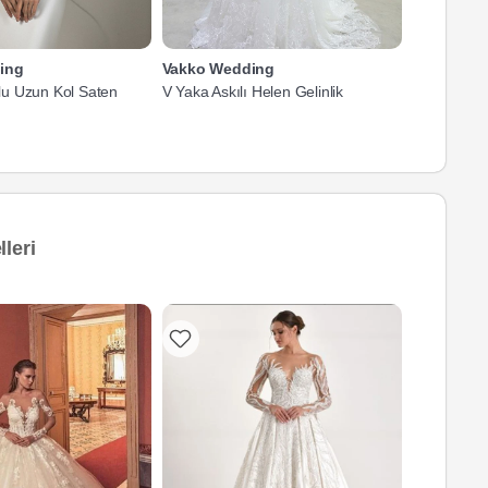
ing
Vakko Wedding
Vakko We
u Uzun Kol Saten
V Yaka Askılı Helen Gelinlik
Derin V Ya
Gelinlik
leri