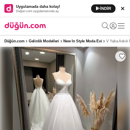
Uygulamada daha kolay!
İNDİR
Düğün.com uygulamasında aç
Düğün.com
Gelinlik Modelleri
New In Style Moda Evi
V Yaka Askılı 