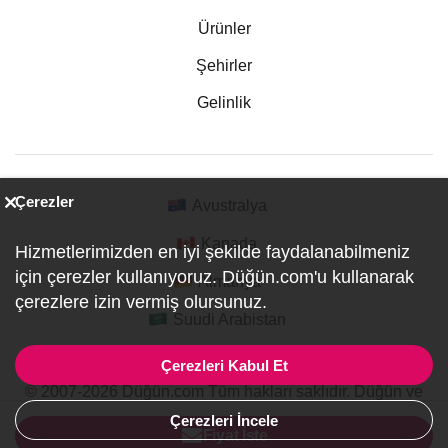
Ürünler
Şehirler
Gelinlik
Çerezler
Avustralya
Kanada
Hizmetlerimizden en iyi şekilde faydalanabilmeniz
için çerezler kullanıyoruz. Düğün.com'u kullanarak
Almanya
çerezlere izin vermiş olursunuz.
Suudi Arabistan
Çerezleri Kabul Et
© 2007-2026 Düğün.com Tüm hakları saklıdır. Düğün ve
Özel Etkinlik Online Planlama Sitesi.
Çerezleri İncele
ref:PI1-1-2790
Fiyat İste