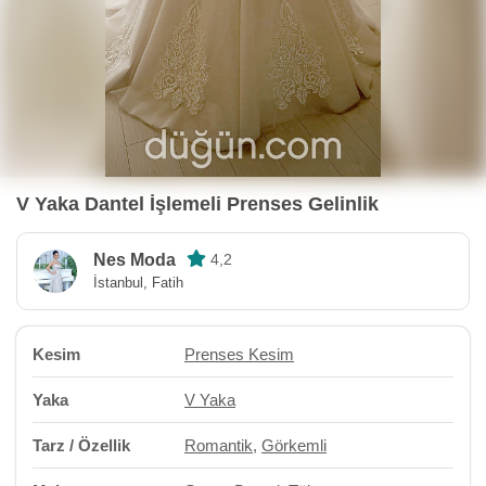
V Yaka Dantel İşlemeli Prenses Gelinlik
Nes Moda
4,2
İstanbul, Fatih
Kesim
Prenses Kesim
Yaka
V Yaka
Tarz / Özellik
Romantik
,
Görkemli