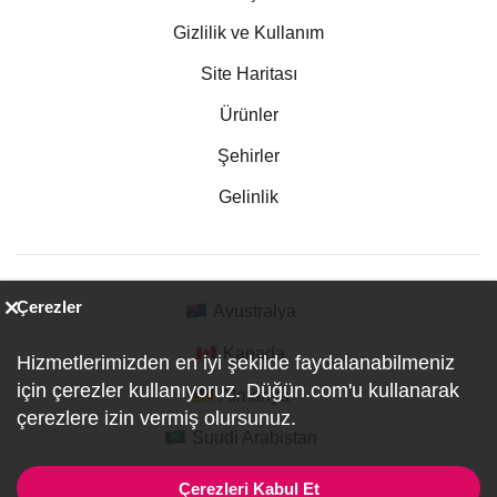
Gizlilik ve Kullanım
Site Haritası
Ürünler
Şehirler
Gelinlik
Çerezler
Avustralya
Kanada
Hizmetlerimizden en iyi şekilde faydalanabilmeniz
için çerezler kullanıyoruz. Düğün.com'u kullanarak
Almanya
çerezlere izin vermiş olursunuz.
Suudi Arabistan
Çerezleri Kabul Et