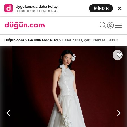
Uygulamada daha kolay!
İNDİR
Düğün.com uygulamasında aç
Düğün.com
Gelinlik Modelleri
Halter Yaka Çiçekli Prenses Gelinlik