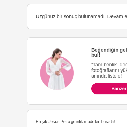
Üzgünüz bir sonuç bulunamadı. Devam e
Beğendiğin geli
bul!
"Tam benlik" dedi
fotoğraflarını y
anında listele!
Benzer 
En şık Jesus Peiro gelinlik modelleri burada!