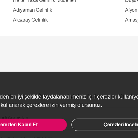
Halter Yaka Gelinlik Modelleri
Düşük
Adıyaman Gelinlik
Afyon 
Aksaray Gelinlik
Amasy
Hakkımızda
İletişim
Gizlilik ve Kullanım
Site Hari
den en iyi şekilde faydalanabilmeniz için çerezler kullanıy
ullanarak çerezlere izin vermiş olursunuz.
udi Arabistan
erezleri Kabul Et
Çerezleri İncel