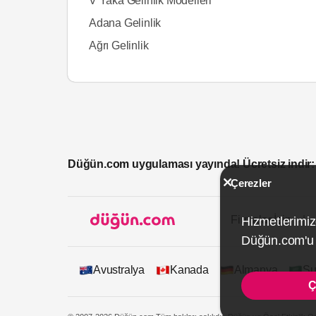
V Yaka Gelinlik Modelleri
Adana Gelinlik
Ağrı Gelinlik
Düğün.com uygulaması yayında! Ücretsiz indir:
Çerezler
Firmalar İçin
Hizmetlerimiz
Düğün.com'u k
Avustralya
Kanada
Almanya
Su
Ç