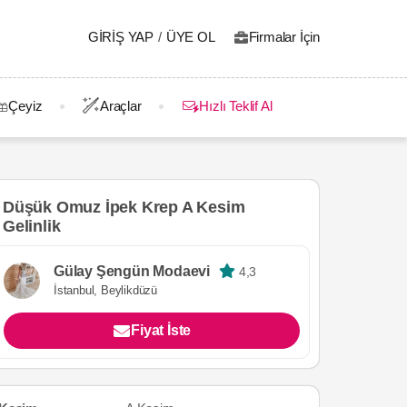
GIRIŞ YAP
/
ÜYE OL
Firmalar İçin
Çeyiz
Araçlar
Hızlı Teklif Al
Düşük Omuz İpek Krep A Kesim
Gelinlik
Gülay Şengün Modaevi
4,3
İstanbul, Beylikdüzü
Fiyat İste