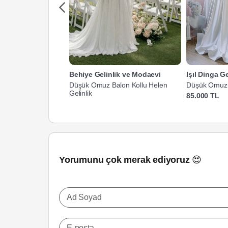
Behiye Gelinlik ve Modaevi
Işıl Dinga Ge
Düşük Omuz Balon Kollu Helen
Düşük Omuz 
Gelinlik
Gelinlik
85.000 TL
Yorumunu çok merak ediyoruz 😍
Ad Soyad
E-posta