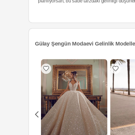
planlıyorsan, bu sade tarzdaki gelinliği düşüneb
Gülay Şengün Modaevi Gelinlik Modelle