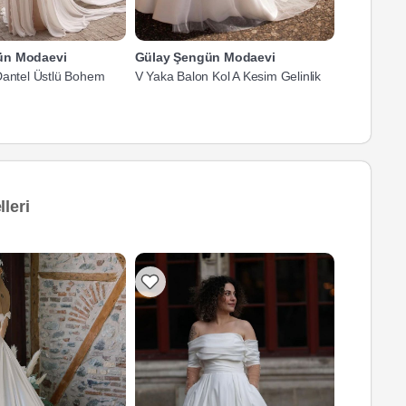
ün Modaevi
Gülay Şengün Modaevi
Gülay Şe
Dantel Üstlü Bohem
V Yaka Balon Kol A Kesim Gelinlik
İncili Düşü
leri