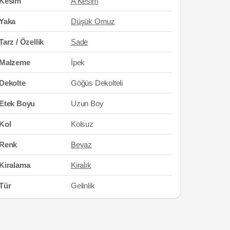
Kesim
A Kesim
Yaka
Düşük Omuz
Tarz / Özellik
Sade
Malzeme
İpek
Dekolte
Göğüs Dekolteli
Etek Boyu
Uzun Boy
Kol
Kolsuz
Renk
Beyaz
Kiralama
Kiralık
Tür
Gelinlik