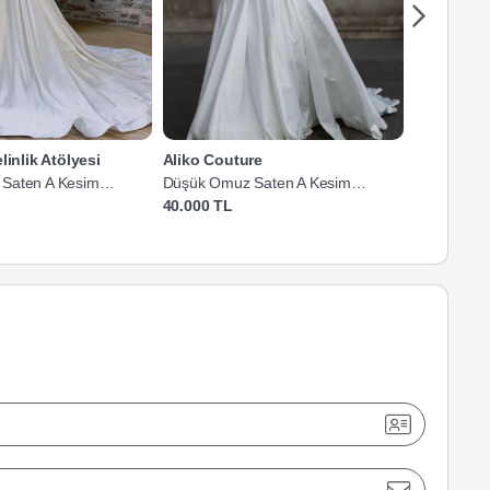
linlik Atölyesi
Aliko Couture
Mediha C
Saten A Kesim
Düşük Omuz Saten A Kesim
Düşük Omu
Gelinlik
Gelinlik
40.000 TL
78.144 TL