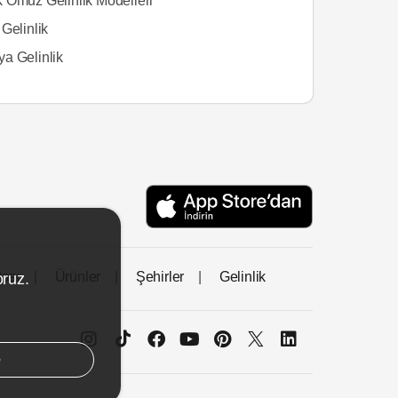
 Omuz Gelinlik Modelleri
Gelinlik
a Gelinlik
tası
Ürünler
Şehirler
Gelinlik
oruz.
e