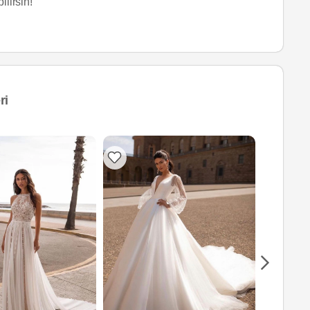
ilirsin!
ri