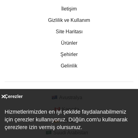
İletişim
Gizlilik ve Kullanım
Site Haritası
Ürünler
Şehirler
Gelinlik
Çerezler
Avustralya
Kanada
Hizmetlerimizden en iyi şekilde faydalanabilmeniz
için çerezler kullanıyoruz. Düğün.com'u kullanarak
Almanya
çerezlere izin vermiş olursunuz.
Suudi Arabistan