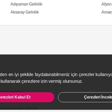
Adıyaman Gelinlik
Afyon 
Aksaray Gelinlik
Amasy
Hakkımızda
İletişim
Gizlilik ve Kullanım
Site Hari
den en iyi şekilde faydalanabilmeniz için çerezler kullanıy
ullanarak çerezlere izin vermiş olursunuz.
udi Arabistan
erezleri Kabul Et
Çerezleri İncel
line Planlama Sitesi.
ref:PI-1917