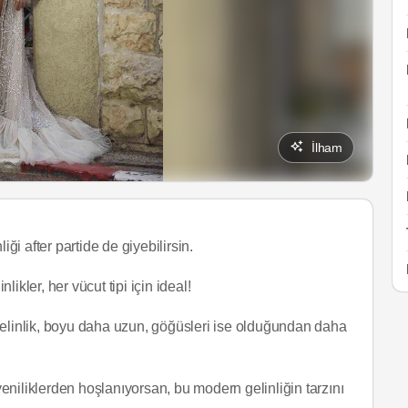
İlham
iği after partide de giyebilirsin.
likler, her vücut tipi için ideal!
gelinlik, boyu daha uzun, göğüsleri ise olduğundan daha
 yeniliklerden hoşlanıyorsan, bu modern gelinliğin tarzını