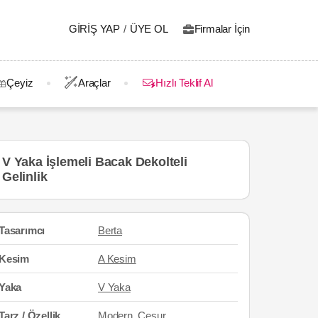
GIRIŞ YAP
/
ÜYE OL
Firmalar İçin
Çeyiz
Araçlar
Hızlı Teklif Al
V Yaka İşlemeli Bacak Dekolteli
Gelinlik
Tasarımcı
Berta
Kesim
A Kesim
Yaka
V Yaka
Tarz / Özellik
Modern
,
Cesur