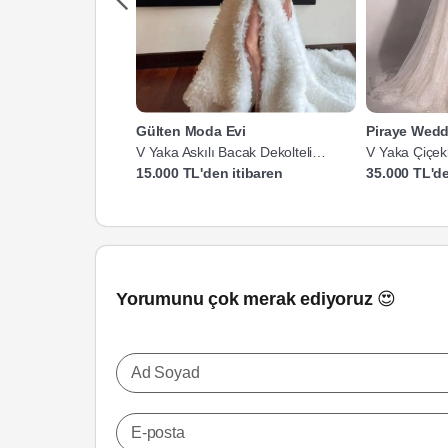
Gülten Moda Evi
Piraye Wedd
V Yaka Askılı Bacak Dekolteli
V Yaka Çiçekl
Gelinlik
Gelinlik
15.000 TL'den itibaren
35.000 TL'de
Yorumunu çok merak ediyoruz 😍
Ad Soyad
E-posta