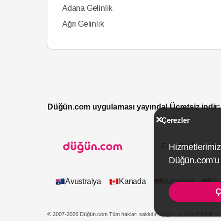
Adana Gelinlik
Ağrı Gelinlik
Düğün.com uygulaması yayında! Ücretsiz indir:
Çerezler
Firmalar İçin
Hizmetlerimiz
Düğün.com'u k
Avustralya
Kanada
Almanya
Su
Ç
© 2007-2026 Düğün.com Tüm hakları saklıdır. Düğün ve Özel Etkinlik On