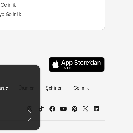
Gelinlik
a Gelinlik
tası
Ürünler
Şehirler
Gelinlik
oruz.
e