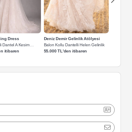
ing Dress
Deniz Demir Gelinlik Atölyesi
Mediha C
i Dantel A Kesim
Balon Kollu Dantelli Helen Gelinlik
Derin V Yak
Gelinlik
n itibaren
55.000 TL'den itibaren
76.619 TL