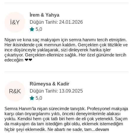
İrem & Yahya
İ&Y
Düğün Tarihi: 24.01.2026
5,0
Nişan ve kına saç makyajım için semra hanımı tercih etmiştim.
Her ikisindende çok memnun kaldım. Gerçekten çok titizlikle ve
ince düşünceyle yaklaşarak, sizi dinleyerek harika işler
çıkartıyor. Gerçekten ellerinize sağlık. Her özel günümde tercih
edeceğim ❤️❤️
Rümeysa & Kadir
R&K
Düğün Tarihi: 13.09.2025
5,0
Semra Hanım’la nişan sürecimde tanıştık. Profesyonel makyaja
karşı olan önyargılarımı yıktı, önceki deneyimlerimle alakası
yoktu. Kendisi hem çok tatlı biri hem de eli çok yetenekli. Saçım
da makyajım da tam istediğim gibi oldu, eklemek istemediğim
hiçbir şeyi eklemedik. Ne abartı ne sade, tam
...
devam