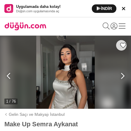
Uygulamada daha kolay!
İNDİR
Düğün.com uygulamasında aç
1 / 76
Gelin Saçı ve Makyajı İstanbul
Make Up Semra Aykanat