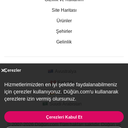
Site Haritası
Ürünler
Şehirler
Gelinlik
Çerezler
Avustralya
Kanada
Hizmetlerimizden en iyi şekilde faydalanabilmeniz
için çerezler kullanıyoruz. Düğün.com'u kullanarak
Almanya
çerezlere izin vermiş olursunuz.
Suudi Arabistan
Çerezleri Kabul Et
© 2007-2026 Düğün.com Tüm hakları saklıdır. Düğün ve