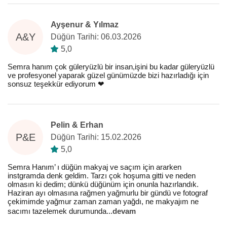
Ayşenur & Yılmaz
A&Y
Düğün Tarihi: 06.03.2026
5,0
Semra hanım çok güleryüzlü bir insan,işini bu kadar güleryüzlü
ve profesyonel yaparak güzel günümüzde bizi hazırladığı için
sonsuz teşekkür ediyorum ❤️
Pelin & Erhan
P&E
Düğün Tarihi: 15.02.2026
5,0
Semra Hanım’ ı düğün makyaj ve saçım için ararken
instgramda denk geldim. Tarzı çok hoşuma gitti ve neden
olmasın ki dedim; dünkü düğünüm için onunla hazırlandık.
Haziran ayı olmasına rağmen yağmurlu bir gündü ve fotograf
çekimimde yağmur zaman zaman yağdı, ne makyajım ne
sacımı tazelemek durumunda
...
devam