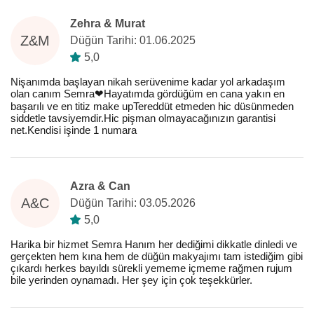
Zehra & Murat
Z&M
Düğün Tarihi: 01.06.2025
5,0
Nişanımda başlayan nikah serüvenime kadar yol arkadaşım
olan canım Semra❤️Hayatımda gördüğüm en cana yakın en
başarılı ve en titiz make upTereddüt etmeden hic düsünmeden
siddetle tavsiyemdir.Hic pişman olmayacağınızın garantisi
net.Kendisi işinde 1 numara
Azra & Can
A&C
Düğün Tarihi: 03.05.2026
5,0
Harika bir hizmet Semra Hanım her dediğimi dikkatle dinledi ve
gerçekten hem kına hem de düğün makyajımı tam istediğim gibi
çıkardı herkes bayıldı sürekli yememe içmeme rağmen rujum
bile yerinden oynamadı. Her şey için çok teşekkürler.