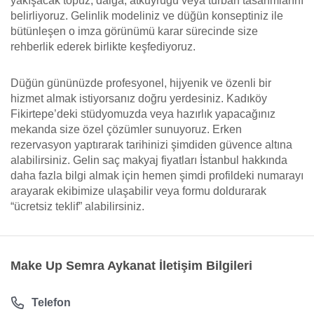
yakışacak topuz, dalga, atkuyruğu veya türban tasarımlarını
belirliyoruz. Gelinlik modeliniz ve düğün konseptiniz ile
bütünleşen o imza görünümü karar sürecinde size
rehberlik ederek birlikte keşfediyoruz.
Düğün gününüzde profesyonel, hijyenik ve özenli bir
hizmet almak istiyorsanız doğru yerdesiniz. Kadıköy
Fikirtepe’deki stüdyomuzda veya hazırlık yapacağınız
mekanda size özel çözümler sunuyoruz. Erken
rezervasyon yaptırarak tarihinizi şimdiden güvence altına
alabilirsiniz. Gelin saç makyaj fiyatları İstanbul hakkında
daha fazla bilgi almak için hemen şimdi profildeki numarayı
arayarak ekibimize ulaşabilir veya formu doldurarak
“ücretsiz teklif” alabilirsiniz.
Make Up Semra Aykanat İletişim Bilgileri
Telefon