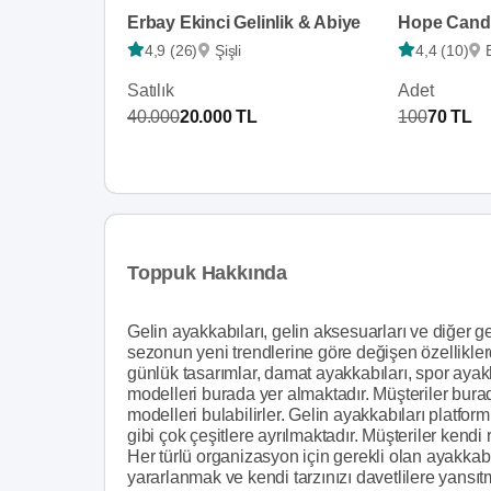
Erbay Ekinci Gelinlik & Abiye
Hope Candl
4,9 (26)
Şişli
4,4 (10)
Satılık
Adet
40.000
20.000 TL
100
70 TL
Toppuk Hakkında
Gelin ayakkabıları, gelin aksesuarları ve diğer ge
sezonun yeni trendlerine göre değişen özelliklerd
günlük tasarımlar, damat ayakkabıları, spor ayakk
modelleri burada yer almaktadır. Müşteriler bura
modelleri bulabilirler. Gelin ayakkabıları platfor
gibi çok çeşitlere ayrılmaktadır. Müşteriler kendi r
Her türlü organizasyon için gerekli olan ayakkab
yararlanmak ve kendi tarzınızı davetlilere yansıtm