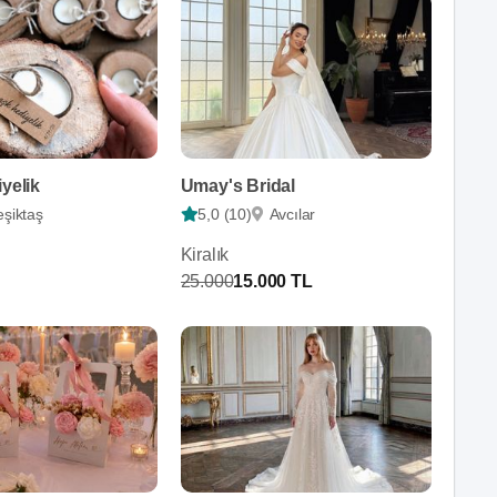
iyelik
Umay's Bridal
eşiktaş
5,0 (10)
Avcılar
Kiralık
25.000
15.000 TL