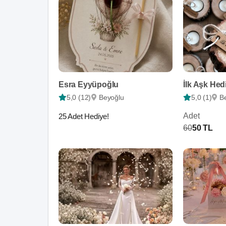
Esra Eyyüpoğlu
İlk Aşk Hed
5,0 (12)
Beyoğlu
5,0 (1)
B
Adet
25 Adet Hediye!
60
50 TL