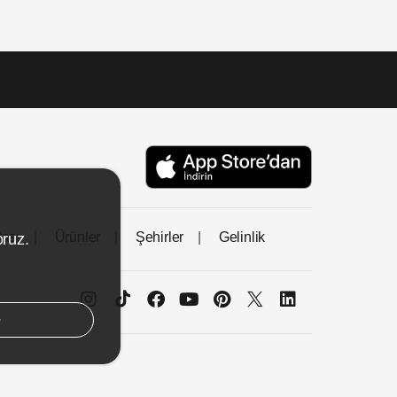
tası
Ürünler
Şehirler
Gelinlik
oruz.
e