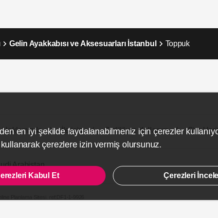
ı
Gelin Ayakkabısı ve Aksesuarları İstanbul
Toppuk
Hakkımızda
İletişim
Gizlilik ve Kullanım
Site Hari
den en iyi şekilde faydalanabilmeniz için çerezler kullanıy
ullanarak çerezlere izin vermiş olursunuz.
udi Arabistan
erezleri Kabul Et
Çerezleri İncel
line Planlama Sitesi.
ref:DF1-1-9926