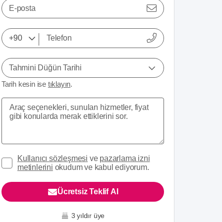
E-posta
Tahmini Düğün Tarihi
Tarih kesin ise
tıklayın
.
Kullanıcı sözleşmesi
ve
pazarlama izni
metinlerini
okudum ve kabul ediyorum.
Ücretsiz Teklif Al
3 yıldır üye