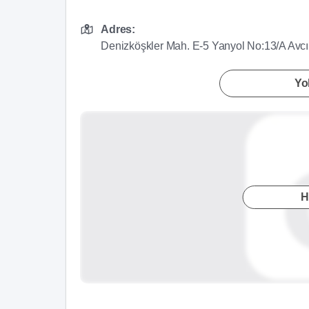
Adres:
Denizköşkler Mah. E-5 Yanyol No:13/A Avcıl
Yol
H