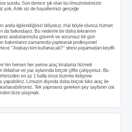
nize sundu. Son derece şık olan bu limuzinlerimizin
 yok. Artık siz de hayallerinizi gerçeğe
ı anda ilgilendiğinizi biliyoruz. Hal böyle olunca hizmet
un da farkındayız. Bu nedenle bir daha tekrarının
nız arabalarımızla güvenli ve sorunsuz bir gün
zın bakımlarını zamanında yaptırarak profesyonel
ylece ‘’Arabayı kim kullanacak?’’ stresi yaşamadan keyifli
iye’nin hemen her yerine araç kiralama hizmeti
ilkbahar ve yaz aylarında birçok çiftle çalışıyoruz. Bu
rihinizden en az 1 hafta önce bizimle iletişime
a yapabiliriz. Limuzin dışında daha birçok lüks araç ile
rarlanabilirsiniz. Tek yapmanız gereken şey sayfanın üst
rinden bize ulaşmak.