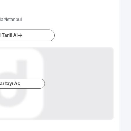
ar/İstanbul
 Tarifi Al
aritayı Aç