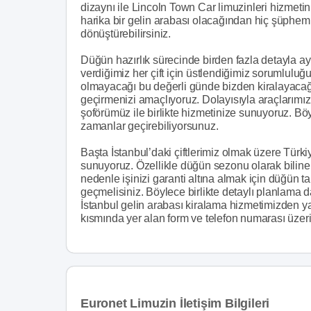
dizaynı ile Lincoln Town Car limuzinleri hizmeti
harika bir gelin arabası olacağından hiç şüphemiz
dönüştürebilirsiniz.
Düğün hazırlık sürecinde birden fazla detayla ayn
verdiğimiz her çift için üstlendiğimiz sorumluluğ
olmayacağı bu değerli günde bizden kiralayacağı
geçirmenizi amaçlıyoruz. Dolayısıyla araçlarımı
şoförümüz ile birlikte hizmetinize sunuyoruz. Bö
zamanlar geçirebiliyorsunuz.
Başta İstanbul’daki çiftlerimiz olmak üzere Türk
sunuyoruz. Özellikle düğün sezonu olarak bilinen 
nedenle işinizi garanti altına almak için düğün ta
geçmelisiniz. Böylece birlikte detaylı planlama d
İstanbul gelin arabası kiralama hizmetimizden ya
kısmında yer alan form ve telefon numarası üze
Euronet Limuzin İletişim Bilgileri