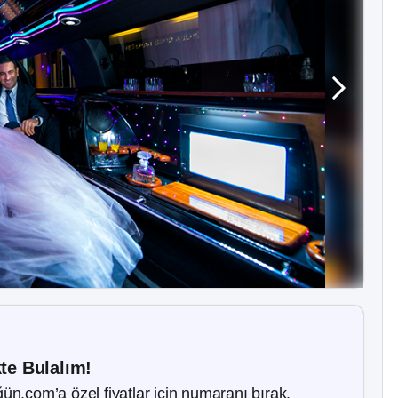
kte Bulalım!
ün.com’a özel fiyatlar için numaranı bırak.