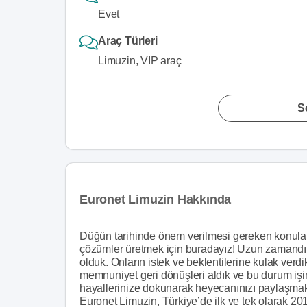
Evet
Araç Türleri
Limuzin, VIP araç
S
Euronet Limuzin Hakkında
Düğün tarihinde önem verilmesi gereken konuların
çözümler üretmek için buradayız! Uzun zamandır b
olduk. Onların istek ve beklentilerine kulak verd
memnuniyet geri dönüşleri aldık ve bu durum iş
hayallerinize dokunarak heyecanınızı paylaşmak
Euronet Limuzin, Türkiye’de ilk ve tek olarak 20