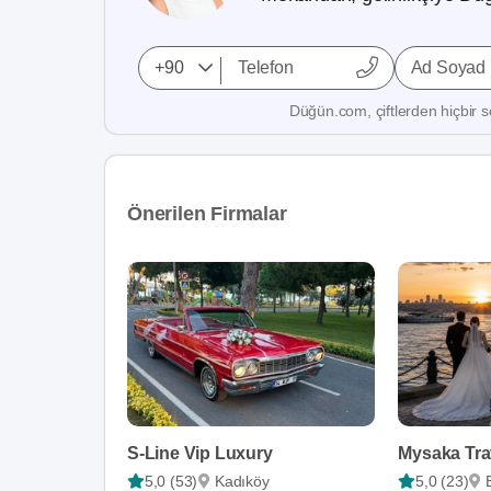
Ad Soyad
Düğün.com, çiftlerden hiçbir se
Önerilen Firmalar
S-Line Vip Luxury
Mysaka Tra
5,0 (53)
Kadıköy
5,0 (23)