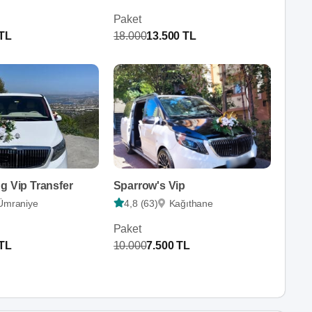
Paket
 TL
18.000
13.500 TL
g Vip Transfer
Sparrow's Vip
Ümraniye
4,8 (63)
Kağıthane
Paket
 TL
10.000
7.500 TL