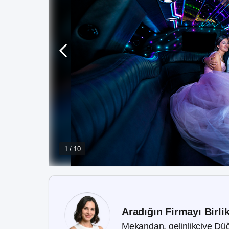
1 / 10
Aradığın Firmayı Birli
Mekandan, gelinlikçiye Düğ