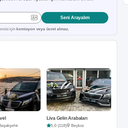
Seni Arayalım
rvisi için
komisyon veya ücret almaz.
vel
Liva Gelin Arabaları
Başakşehir
5,0 (118)
Beykoz