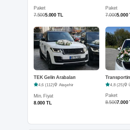
Paket
Paket
7.500
5.000 TL
7.000
5.000
TEK Gelin Arabaları
Transportin
4,6 (112)
Ataşehir
4,8 (25)
Paket
Min. Fiyat
8.500
7.000
8.000 TL