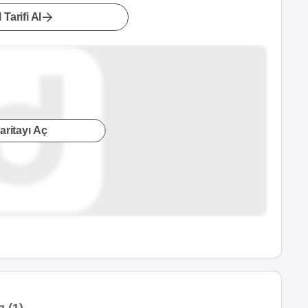
 Tarifi Al
aritayı Aç
 (1)