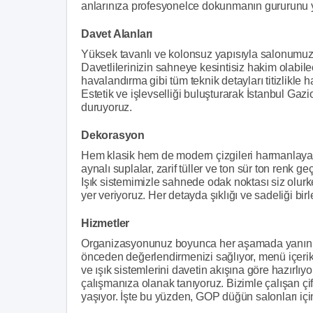
anlarınıza profesyonelce dokunmanın gururunu y
Davet Alanları
Yüksek tavanlı ve kolonsuz yapısıyla salonumuzd
Davetlilerinizin sahneye kesintisiz hakim olabilece
havalandırma gibi tüm teknik detayları titizlikle 
Estetik ve işlevselliği buluşturarak İstanbul Ga
duruyoruz.
Dekorasyon
Hem klasik hem de modern çizgileri harmanlayara
aynalı suplalar, zarif tüller ve ton sür ton renk g
Işık sistemimizle sahnede odak noktası siz olur
yer veriyoruz. Her detayda şıklığı ve sadeliği bir
Hizmetler
Organizasyonunuz boyunca her aşamada yanınızd
önceden değerlendirmenizi sağlıyor, menü içeri
ve ışık sistemlerini davetin akışına göre hazırlıy
çalışmanıza olanak tanıyoruz. Bizimle çalışan çif
yaşıyor. İşte bu yüzden, GOP düğün salonları içind