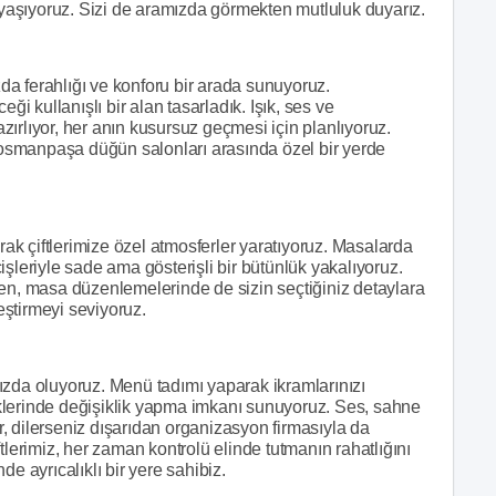
aşıyoruz. Sizi de aramızda görmekten mutluluk duyarız.
a ferahlığı ve konforu bir arada sunuyoruz.
ği kullanışlı bir alan tasarladık. Işık, ses ve
hazırlıyor, her anın kusursuz geçmesi için planlıyoruz.
ziosmanpaşa düğün salonları arasında özel bir yerde
k çiftlerimize özel atmosferler yaratıyoruz. Masalarda
eçişleriyle sade ama gösterişli bir bütünlük yakalıyoruz.
ken, masa düzenlemelerinde de sizin seçtiğiniz detaylara
leştirmeyi seviyoruz.
a oluyoruz. Menü tadımı yaparak ikramlarınızı
klerinde değişiklik yapma imkanı sunuyoruz. Ses, sahne
or, dilerseniz dışarıdan organizasyon firmasıyla da
tlerimiz, her zaman kontrolü elinde tutmanın rahatlığını
e ayrıcalıklı bir yere sahibiz.