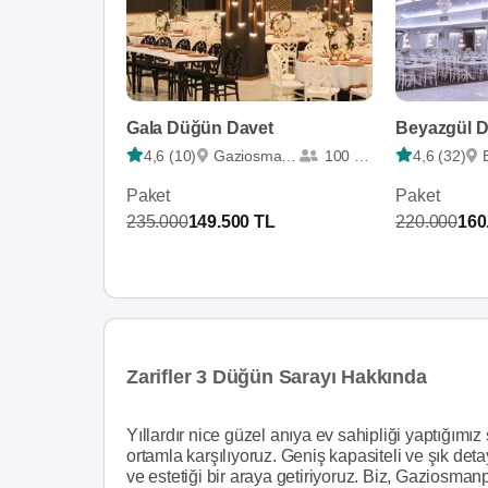
Gala Düğün Davet
4,6 (10)
Gaziosmanpaşa
100 - 625
4,6 (32)
Paket
Paket
235.000
149.500 TL
220.000
160
Zarifler 3 Düğün Sarayı Hakkında
Yıllardır nice güzel anıya ev sahipliği yaptığımız
ortamla karşılıyoruz. Geniş kapasiteli ve şık det
ve estetiği bir araya getiriyoruz. Biz, Gaziosma