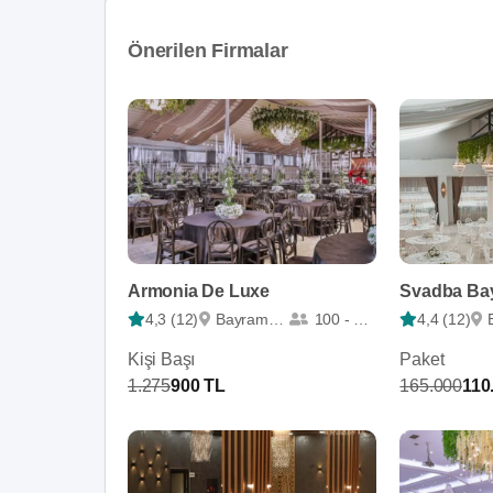
Önerilen Firmalar
Armonia De Luxe
Svadba Ba
4,3 (12)
Bayrampaşa
100 - 1100
4,4 (12)
Kişi Başı
Paket
1.275
900 TL
165.000
110