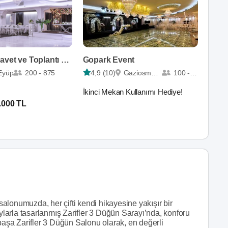
Beyazgül Davet ve Toplantı Merkezi
Gopark Event
Eyüp
200 - 875
4,9 (10)
Gaziosmanpaşa
100 - 1200
İkinci Mekan Kullanımı Hediye!
.000 TL
 salonumuzda, her çifti kendi hikayesine yakışır bir
aylarla tasarlanmış Zarifler 3 Düğün Sarayı’nda, konforu
npaşa Zarifler 3 Düğün Salonu olarak, en değerli