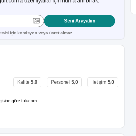
ün.com’a özel fiyatlar için numaranı bırak.
Seni Arayalım
rvisi için
komisyon veya ücret almaz.
Kalite
5,0
Personel
5,0
İletişim
5,0
lgisine göre tutucam