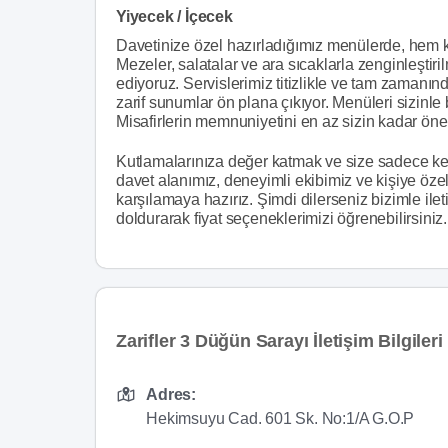
Yiyecek / İçecek
Davetinize özel hazırladığımız menülerde, hem k
Mezeler, salatalar ve ara sıcaklarla zenginleş
ediyoruz. Servislerimiz titizlikle ve tam zamanınd
zarif sunumlar ön plana çıkıyor. Menüleri sizinle bi
Misafirlerin memnuniyetini en az sizin kadar ön
Kutlamalarınıza değer katmak ve size sadece ke
davet alanımız, deneyimli ekibimiz ve kişiye özel
karşılamaya hazırız. Şimdi dilerseniz bizimle ilet
doldurarak fiyat seçeneklerimizi öğrenebilirsiniz.
Zarifler 3 Düğün Sarayı İletişim Bilgileri
Adres:
Hekimsuyu Cad. 601 Sk. No:1/A G.O.P