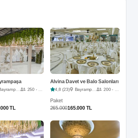
yrampaşa
Alvina Davet ve Balo Salonları
Bayrampaşa
250 - 600
4,8 (23)
Bayrampaşa
200 - 700
Paket
.000 TL
265.000
165.000 TL