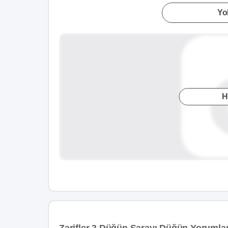
Yol
H
Zarifler 3 Düğün Sarayı Düğün Yorumları