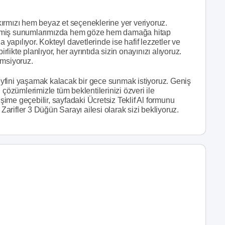
ırmızı hem beyaz et seçeneklerine yer veriyoruz.
tirilmiş sunumlarımızda hem göze hem damağa hitap
a yapılıyor. Kokteyl davetlerinde ise hafif lezzetler ve
rlikte planlıyor, her ayrıntıda sizin onayınızı alıyoruz.
emsiyoruz.
yfini yaşamak kalacak bir gece sunmak istiyoruz. Geniş
 çözümlerimizle tüm beklentilerinizi özveri ile
işime geçebilir, sayfadaki Ücretsiz Teklif Al formunu
 Zarifler 3 Düğün Sarayı ailesi olarak sizi bekliyoruz.