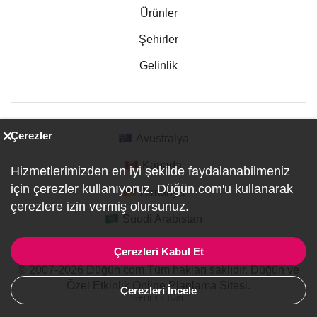
Ürünler
Şehirler
Gelinlik
Çerezler
Avustralya
Kanada
Hizmetlerimizden en iyi şekilde faydalanabilmeniz
için çerezler kullanıyoruz. Düğün.com'u kullanarak
Almanya
çerezlere izin vermiş olursunuz.
Suudi Arabistan
Çerezleri Kabul Et
© 2007-2026 Düğün.com Tüm hakları saklıdır. Düğün ve
Özel Etkinlik Online Planlama Sitesi.
Çerezleri İncele
ref:DF1-1-0781