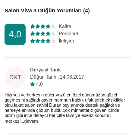
Salon Viva 3 Düğün Yorumları (4)
Kalite
4,0
Personel
İletişim
Derya & Tarık
D&T
Düğün Tarihi: 24.06.2017
4,0
Hizmeti ve herkesin güler yüzü en özel günümüzün güzel
geçmesini sağladı gayet memnun kaldık ufak tefek eksiklikler
oldu fakat salon sahibi Duran bey anında destek sağladı ve
herşeye anında çözüm buldu çok minnettarız güven içinde
bizim gibi ince detaycı her çifte tavsiye ederiz konumu
merkezi
...
devam