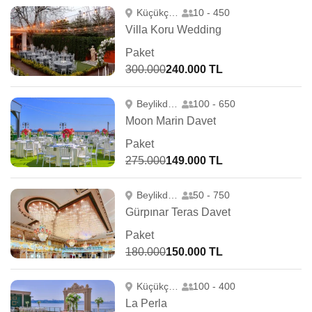
Küçükçekmece
10 - 450
Villa Koru Wedding
Paket
300.000
240.000 TL
Beylikdüzü
100 - 650
Moon Marin Davet
Paket
275.000
149.000 TL
Beylikdüzü
50 - 750
Gürpınar Teras Davet
Paket
180.000
150.000 TL
Küçükçekmece
100 - 400
La Perla