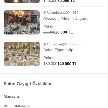
140.000
80.000 TL
Üsküdar
100 - 650
Ayazoğlu Yıldırım Düğün Salonu
Paket
25.000
20.000 TL
Ümraniye
100 - 800
Salon Zigana Vip
Paket
180.000
140.000 TL
Salon Özyiğit Özellikler
Manzara
Şehir manzaralı