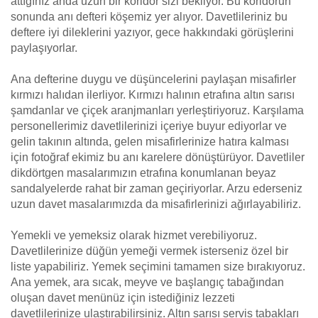
attığınız anda uzun bir koridor sizi bekliyor. Bu koridorun
sonunda anı defteri köşemiz yer alıyor. Davetlileriniz bu
deftere iyi dileklerini yazıyor, gece hakkındaki görüşlerini
paylaşıyorlar.
Ana defterine duygu ve düşüncelerini paylaşan misafirler
kırmızı halıdan ilerliyor. Kırmızı halının etrafına altın sarısı
şamdanlar ve çiçek aranjmanları yerleştiriyoruz. Karşılama
personellerimiz davetlilerinizi içeriye buyur ediyorlar ve
gelin takının altında, gelen misafirlerinize hatıra kalması
için fotoğraf ekimiz bu anı karelere dönüştürüyor. Davetliler
dikdörtgen masalarımızın etrafına konumlanan beyaz
sandalyelerde rahat bir zaman geçiriyorlar. Arzu ederseniz
uzun davet masalarımızda da misafirlerinizi ağırlayabiliriz.
Yemekli ve yemeksiz olarak hizmet verebiliyoruz.
Davetlilerinize düğün yemeği vermek isterseniz özel bir
liste yapabiliriz. Yemek seçimini tamamen size bırakıyoruz.
Ana yemek, ara sıcak, meyve ve başlangıç tabağından
oluşan davet menünüz için istediğiniz lezzeti
davetlilerinize ulaştırabilirsiniz. Altın sarısı servis tabakları