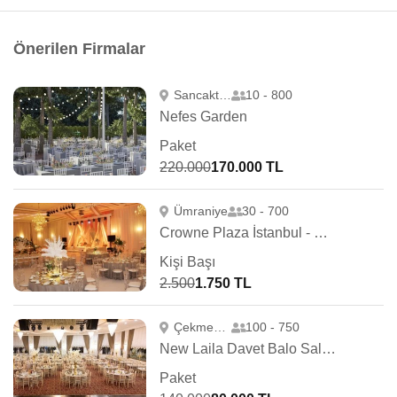
Önerilen Firmalar
Sancaktepe
10 - 800
Nefes Garden
Paket
220.000
170.000 TL
Ümraniye
30 - 700
Crowne Plaza İstanbul - OryaPark
Kişi Başı
2.500
1.750 TL
Çekmeköy
100 - 750
New Laila Davet Balo Salonu
Paket