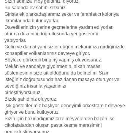
Sizin adınıza ‘Hoş geldiniz ‘diyoruz.
Bu salonda ev sahibi sizsiniz.
Girişte ekip arkadaşlarımız şeker ve ferahlatıcı kolonya
ikramlarında bulunuyorlar.
Davetlilerinizin yerine geçmelerine yardım ediyorlar,
oturma düzenini doğrultusunda yer gösterimi
yapıyorlar.
Gelin ve damat yani sizler düğün mekanınıza girdiğinizde
konseptiler volkanlarımız devreye giriyor.
Böylece görkemli bir giriş yapmış oluyorsunuz.
Mekân ve sandalye giydirmenin, nikah masası
süslemesinin size ait olduğunu da belirtelim. Sizin
isteğiniz doğrultusunda hazırlanan masaya oturuyor ve
sevdiğiniz insanla yaşamınızı
birleştiriyorsunuz.
Bizde şahidiniz oluyoruz.
Işık gösterilerimiz başlıyor, deneyimli orkestramız devreye
giriyor ve bunu kutluyoruz.
Sizin için hazırladığımız taze meyvelerden bazen ise
çikolatalardan oluşan pasta kesme merasimini
gerçekleştiriyorsunuz.