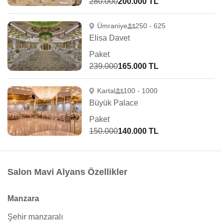
280.000
200.000 TL
Ümraniye
250 - 625
Elisa Davet
Paket
239.000
165.000 TL
Kartal
100 - 1000
Büyük Palace
Paket
150.000
140.000 TL
Salon Mavi Alyans Özellikler
Manzara
Şehir manzaralı