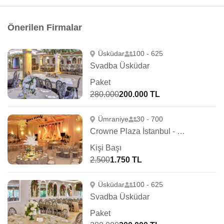
Önerilen Firmalar
Üsküdar
100 - 625
Svadba Üsküdar
Paket
280.000
200.000 TL
Ümraniye
30 - 700
Crowne Plaza İstanbul - OryaPark
Kişi Başı
2.500
1.750 TL
Üsküdar
100 - 625
Svadba Üsküdar
Paket