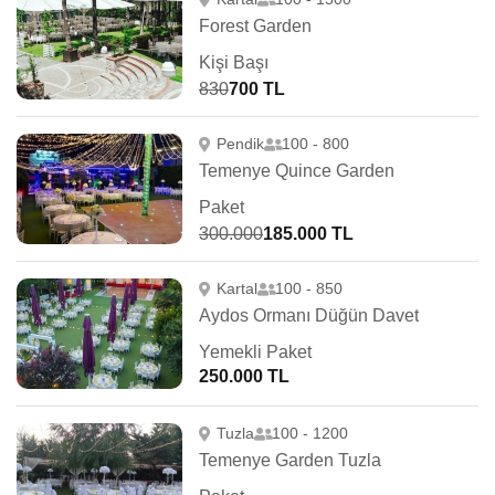
Forest Garden
Kişi Başı
830
700 TL
Pendik
100 - 800
Temenye Quince Garden
Paket
300.000
185.000 TL
Kartal
100 - 850
Aydos Ormanı Düğün Davet
Yemekli Paket
250.000 TL
Tuzla
100 - 1200
Temenye Garden Tuzla