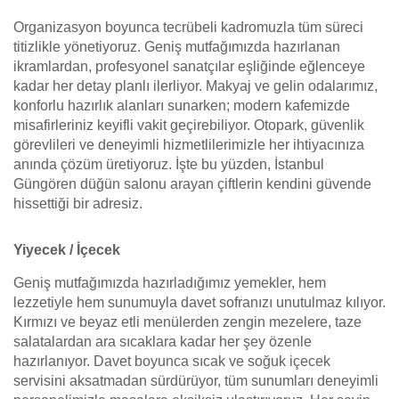
Organizasyon boyunca tecrübeli kadromuzla tüm süreci
titizlikle yönetiyoruz. Geniş mutfağımızda hazırlanan
ikramlardan, profesyonel sanatçılar eşliğinde eğlenceye
kadar her detay planlı ilerliyor. Makyaj ve gelin odalarımız,
konforlu hazırlık alanları sunarken; modern kafemizde
misafirleriniz keyifli vakit geçirebiliyor. Otopark, güvenlik
görevlileri ve deneyimli hizmetlilerimizle her ihtiyacınıza
anında çözüm üretiyoruz. İşte bu yüzden, İstanbul
Güngören düğün salonu arayan çiftlerin kendini güvende
hissettiği bir adresiz.
Yiyecek / İçecek
Geniş mutfağımızda hazırladığımız yemekler, hem
lezzetiyle hem sunumuyla davet sofranızı unutulmaz kılıyor.
Kırmızı ve beyaz etli menülerden zengin mezelere, taze
salatalardan ara sıcaklara kadar her şey özenle
hazırlanıyor. Davet boyunca sıcak ve soğuk içecek
servisini aksatmadan sürdürüyor, tüm sunumları deneyimli