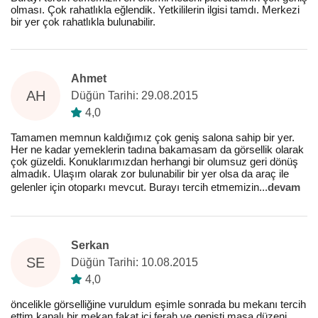
olması. Çok rahatlıkla eğlendik. Yetkililerin ilgisi tamdı. Merkezi
bir yer çok rahatlıkla bulunabilir.
Ahmet
AH
Düğün Tarihi: 29.08.2015
4,0
Tamamen memnun kaldığımız çok geniş salona sahip bir yer.
Her ne kadar yemeklerin tadına bakamasam da görsellik olarak
çok güzeldi. Konuklarımızdan herhangi bir olumsuz geri dönüş
almadık. Ulaşım olarak zor bulunabilir bir yer olsa da araç ile
gelenler için otoparkı mevcut. Burayı tercih etmemizin
...
devam
Serkan
SE
Düğün Tarihi: 10.08.2015
4,0
öncelikle görselliğine vuruldum eşimle sonrada bu mekanı tercih
ettim kapalı bir mekan fakat içi ferah ve genişti masa düzeni