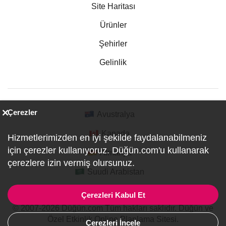
Site Haritası
Ürünler
Şehirler
Gelinlik
Çerezler
Avustralya
Kanada
Hizmetlerimizden en iyi şekilde faydalanabilmeniz
için çerezler kullanıyoruz. Düğün.com'u kullanarak
Almanya
çerezlere izin vermiş olursunuz.
Suudi Arabistan
Çerezleri Kabul Et
© 2007-2026 Düğün.com Tüm hakları saklıdır. Düğün ve
Özel Etkinlik Online Planlama Sitesi.
Çerezleri İncele