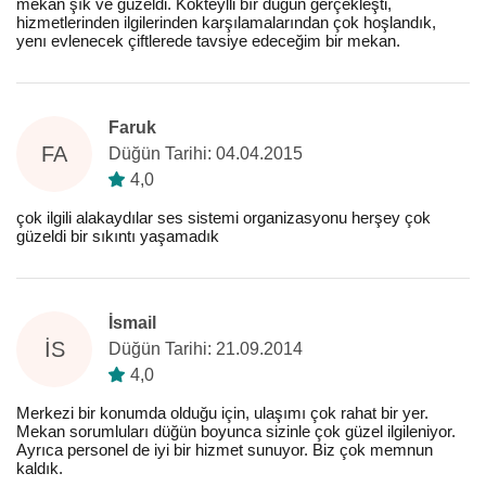
mekan şık ve güzeldi. Kokteylli bır düğün gerçekleşti,
hizmetlerinden ilgilerinden karşılamalarından çok hoşlandık,
yenı evlenecek çiftlerede tavsiye edeceğim bir mekan.
Faruk
FA
Düğün Tarihi: 04.04.2015
4,0
çok ilgili alakaydılar ses sistemi organizasyonu herşey çok
güzeldi bir sıkıntı yaşamadık
İsmail
İS
Düğün Tarihi: 21.09.2014
4,0
Merkezi bir konumda olduğu için, ulaşımı çok rahat bir yer.
Mekan sorumluları düğün boyunca sizinle çok güzel ilgileniyor.
Ayrıca personel de iyi bir hizmet sunuyor. Biz çok memnun
kaldık.