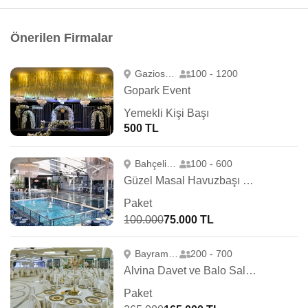
Önerilen Firmalar
Gaziosmanpaşa
100 - 1200
Gopark Event
Yemekli Kişi Başı
500 TL
Bahçelievler
100 - 600
Güzel Masal Havuzbaşı Düğün Tesisleri
Paket
100.000
75.000 TL
Bayrampaşa
200 - 700
Alvina Davet ve Balo Salonları
Paket