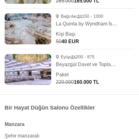
265.000
165.000 TL
Bağcılar
150 - 1000
La Quinta by Wyndham İstanbul Güneşli
Kişi Başı
50
40 EUR
Eyüp
200 - 875
Beyazgül Davet ve Toplantı Merkezi
Paket
220.000
160.000 TL
Bir Hayat Düğün Salonu Özellikler
Manzara
Şehir manzaralı