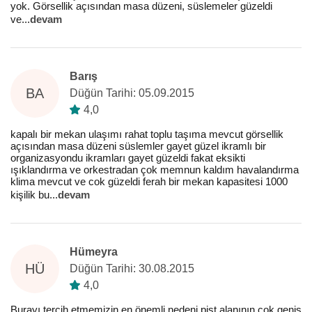
yok. Görsellik açısından masa düzeni, süslemeler güzeldi
ve
...
devam
Barış
BA
Düğün Tarihi: 05.09.2015
4,0
kapalı bir mekan ulaşımı rahat toplu taşıma mevcut görsellik
açısından masa düzeni süslemler gayet güzel ikramlı bir
organizasyondu ikramları gayet güzeldi fakat eksikti
ışıklandırma ve orkestradan çok memnun kaldım havalandırma
klima mevcut ve cok güzeldi ferah bir mekan kapasitesi 1000
kişilik bu
...
devam
Hümeyra
HÜ
Düğün Tarihi: 30.08.2015
4,0
Burayı tercih etmemizin en önemli nedeni pist alanının çok geniş