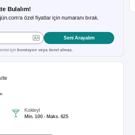
kte Bulalım!
ün.com’a özel fiyatlar için numaranı bırak.
Seni Arayalım
rvisi için
komisyon veya ücret almaz.
ite
rı
Kokteyl
Min. 100 - Maks. 625