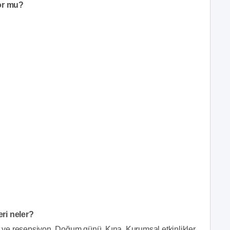
or mu?
eri neler?
et ve resepsiyon, Doğum günü, Kına, Kurumsal etkinlikler,