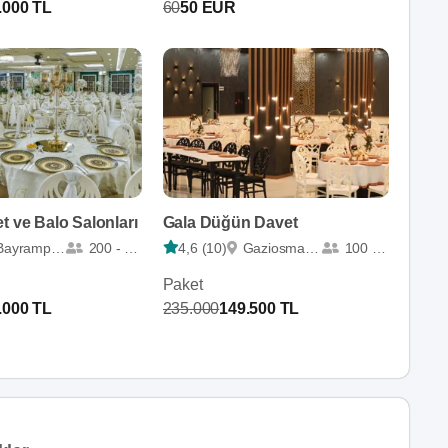
.000 TL
60
50 EUR
t ve Balo Salonları
Gala Düğün Davet
Bayrampaşa
200 - 700
4,6 (10)
Gaziosmanpaşa
100 - 625
Paket
.000 TL
235.000
149.500 TL