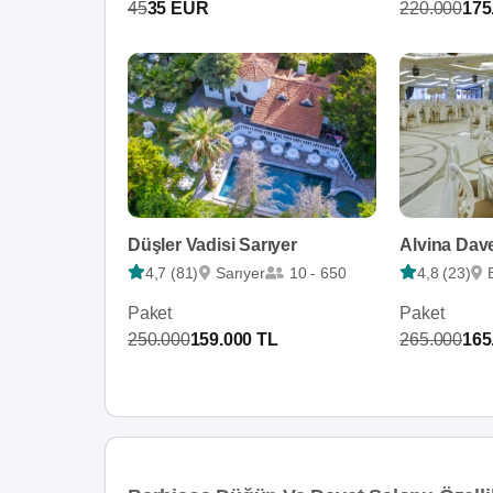
45
35 EUR
220.000
175
Düşler Vadisi Sarıyer
Alvina Dave
4,7 (81)
Sarıyer
10 - 650
4,8 (23)
Paket
Paket
250.000
159.000 TL
265.000
165