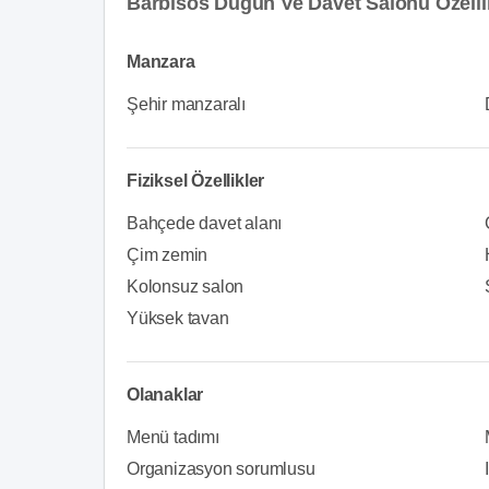
Barbisos Düğün Ve Davet Salonu Özelli
Manzara
Şehir manzaralı
Fiziksel Özellikler
Bahçede davet alanı
Çim zemin
Kolonsuz salon
Yüksek tavan
Olanaklar
Menü tadımı
Organizasyon sorumlusu