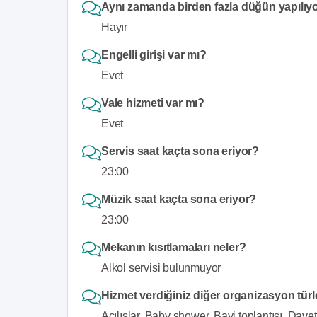
Aynı zamanda birden fazla düğün yapılıy
Hayır
Engelli girişi var mı?
Evet
Vale hizmeti var mı?
Evet
Servis saat kaçta sona eriyor?
23:00
Müzik saat kaçta sona eriyor?
23:00
Mekanın kısıtlamaları neler?
Alkol servisi bulunmuyor
Hizmet verdiğiniz diğer organizasyon türl
Açılışlar, Baby shower, Bayi toplantısı, Dav