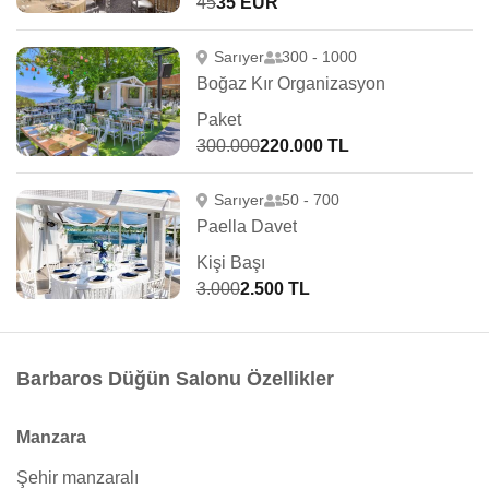
45
35 EUR
Sarıyer
300 - 1000
Boğaz Kır Organizasyon
Paket
300.000
220.000 TL
Sarıyer
50 - 700
Paella Davet
Kişi Başı
3.000
2.500 TL
Barbaros Düğün Salonu Özellikler
Manzara
Şehir manzaralı