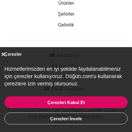
Ürünler
Şehirler
Gelinlik
Çerezler
Avustralya
Kanada
Hizmetlerimizden en iyi şekilde faydalanabilmeniz
için çerezler kullanıyoruz. Düğün.com'u kullanarak
Almanya
çerezlere izin vermiş olursunuz.
Suudi Arabistan
Çerezleri Kabul Et
© 2007-2026 Düğün.com Tüm hakları saklıdır. Düğün ve
Özel Etkinlik Online Planlama Sitesi.
Çerezleri İncele
ref:DF1-1-1375