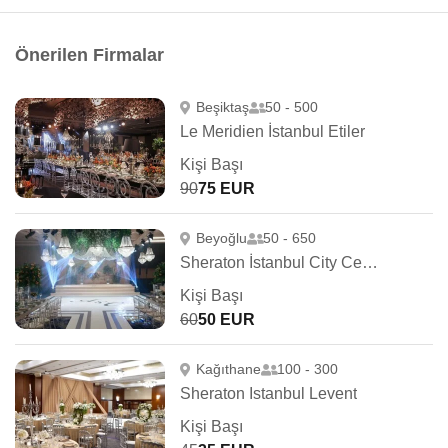
Önerilen Firmalar
Beşiktaş
50 - 500
Le Meridien İstanbul Etiler
Kişi Başı
90
75 EUR
Beyoğlu
50 - 650
Sheraton İstanbul City Center
Kişi Başı
60
50 EUR
Kağıthane
100 - 300
Sheraton Istanbul Levent
Kişi Başı