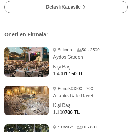
Detaylı Kapasite
Önerilen Firmalar
Sultanbeyli
50 - 2500
Aydos Garden
Kişi Başı
1.400
1.150 TL
Pendik
300 - 700
Atlantis Balo Davet
Kişi Başı
1.100
700 TL
Sancaktepe
10 - 800