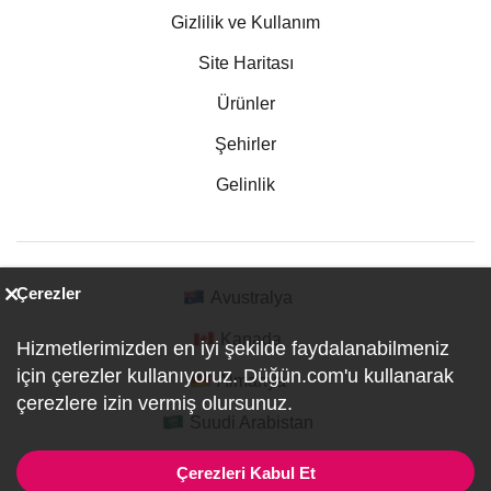
Gizlilik ve Kullanım
Site Haritası
Ürünler
Şehirler
Gelinlik
Çerezler
Avustralya
Kanada
Hizmetlerimizden en iyi şekilde faydalanabilmeniz
için çerezler kullanıyoruz. Düğün.com'u kullanarak
Almanya
çerezlere izin vermiş olursunuz.
Suudi Arabistan
Çerezleri Kabul Et