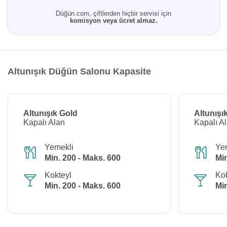
Düğün.com, çiftlerden hiçbir servisi için
komisyon veya ücret almaz.
Altunışık Düğün Salonu Kapasite
Altunışık Gold
Altunışı
Kapalı Alan
Kapalı A
Yemekli
Ye
Min. 200 - Maks. 600
Min
Kokteyl
Kok
Min. 200 - Maks. 600
Min