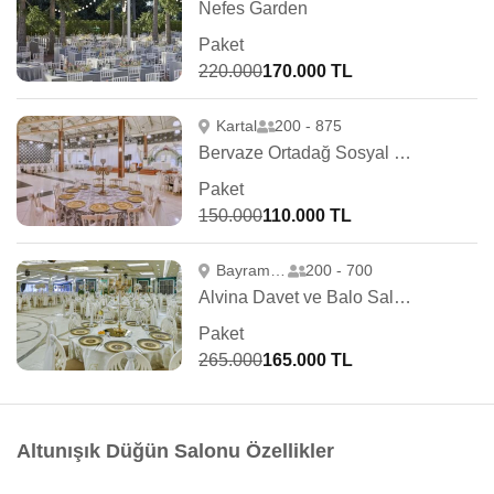
Nefes Garden
Paket
220.000
170.000 TL
Kartal
200 - 875
Bervaze Ortadağ Sosyal Tesisleri
Paket
150.000
110.000 TL
Bayrampaşa
200 - 700
Alvina Davet ve Balo Salonları
Paket
265.000
165.000 TL
Altunışık Düğün Salonu Özellikler