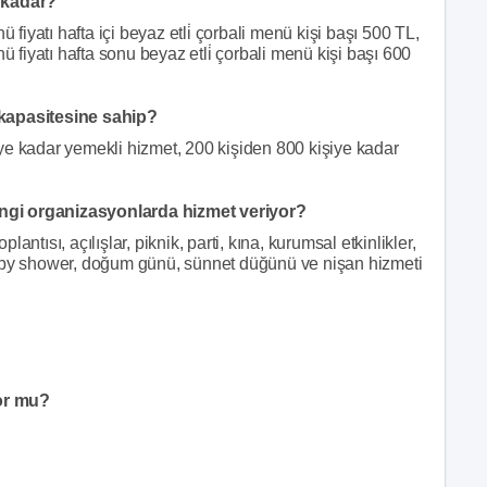
e kadar?
yatı hafta içi beyaz etli̇ çorbali menü kişi başı 500 TL,
iyatı hafta sonu beyaz etli̇ çorbali menü kişi başı 600
 kapasitesine sahip?
ye kadar yemekli hizmet, 200 kişiden 800 kişiye kadar
ngi organizasyonlarda hizmet veriyor?
ntısı, açılışlar, piknik, parti, kına, kurumsal etkinlikler,
baby shower, doğum günü, sünnet düğünü ve nişan hizmeti
or mu?