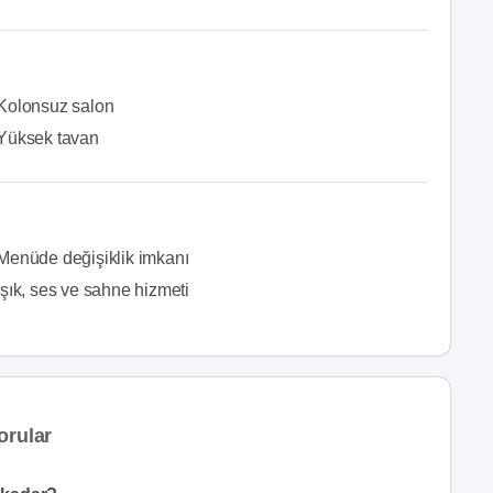
Kolonsuz salon
Yüksek tavan
Menüde değişiklik imkanı
Işık, ses ve sahne hizmeti
orular