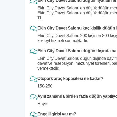
Ekin City Davet Salonu düğün fiyatları n
Ekin City Davet Salonu en düşük düğün menü fi
Ekin City Davet Salonu en düşük düğün menü f
TL
Ekin City Davet Salonu kaç kişilik düğün
Ekin City Davet Salonu 200 kişiden 800 kişi
kokteyl hizmeti sunmaktadır.
Ekin City Davet Salonu düğün dışında ha
Ekin City Davet Salonu düğün dışında bayi topla
davet ve resepsiyon, mezuniyet törenleri, 
vermektedir.
Otopark araç kapasitesi ne kadar?
150-250
Aynı zamanda birden fazla düğün yapılıy
Hayır
Engelli girişi var mı?