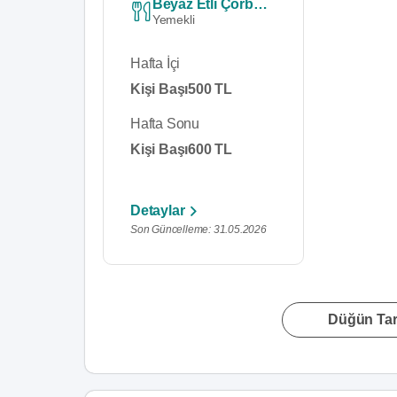
Beyaz Etli̇ Çorbali Menü
Yemekli
Hafta İçi
Kişi Başı
500 TL
Hafta Sonu
Kişi Başı
600 TL
Detaylar
Son Güncelleme: 31.05.2026
Düğün Tari