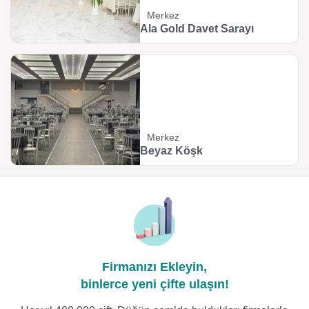
Merkez
Ala Gold Davet Sarayı
Merkez
Beyaz Köşk
Firmanızı Ekleyin,
binlerce yeni çifte ulaşın!