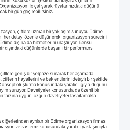
rını kusursuz bir şekilde planlayarak çiftlerin
Organizasyon ile çalışarak rüyalarınızdaki düğünü
cak bir gün geçirebilirsiniz.
zasyon, çiftlere uzman bir yaklaşım sunuyor. Edirne
 her detayı özenle düşünerek, organizasyon sürecini
Edirne dışına da hizmetlerini ulaştırıyor. Bensu
hir dışındaki düğünlerde başarılı bir performans
ftlere geniş bir yelpaze sunarak her aşamada
ftlerin hayallerini ve beklentilerini detaylı bir şekilde
. Konsept oluşturma konusundaki yaratıcılığıyla düğünü
eneyim sunuyor. Davetiyeler konusunda da özenli bir
in tarzına uygun, özgün davetiyeler tasarlamakta
iğerlerinden ayrılan bir Edirne organizasyon firması
orasyon ve süsleme konusundaki yaratıcı yaklaşımıyla