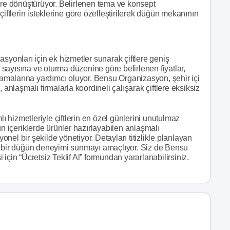
ere dönüştürüyor. Belirlenen tema ve konsept
çiftlerin isteklerine göre özelleştirilerek düğün mekanının
onları için ek hizmetler sunarak çiftlere geniş
sayısına ve oturma düzenine göre belirlenen fiyatlar,
nlamalarına yardımcı oluyor. Bensu Organizasyon, şehir içi
 anlaşmalı firmalarla koordineli çalışarak çiftlere eksiksiz
hizmetleriyle çiftlerin en özel günlerini unutulmaz
 içeriklerde ürünler hazırlayabilen anlaşmalı
yonel bir şekilde yönetiyor. Detayları titizlikle planlayan
i bir düğün deneyimi sunmayı amaçlıyor. Siz de Bensu
i için “Ücretsiz Teklif Al” formundan yararlanabilirsiniz.