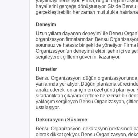
yaşatmayı hedefliyor. Firma, düğün organizasyonla
hayallerini gerçeğe dönüştürüyor. Siz de Bensu 
gerçekleştirebilir, her zaman mutlulukla hatırlana
Deneyim
Uzun yıllara dayanan deneyimi ile Bensu Organi
organizasyon firmalarından Bensu Organizasyon,
sorunsuz ve hatasız bir şekilde yönetiyor. Firma 
Organizasyon’un deneyimli ekibi, şehir içi ve şe
sergileyerek çiftlerin güvenini kazanıyor.
Hizmetler
Bensu Organizasyon, düğün organizasyonunda çi
yanlarında yer alıyor. Düğün planlama sürecinde, çi
analiz ederek, onlar için en özel günü planlıyor
sıradanlıktan çıkararak çiftlere benzersiz bir d
yaklaşım sergileyen Bensu Organizasyon, çiftler
ustalaşıyor.
Dekorasyon / Süsleme
Bensu Organizasyon, dekorasyon noktasında da d
olarak dikkat çekiyor. Bensu Organizasyon, dek