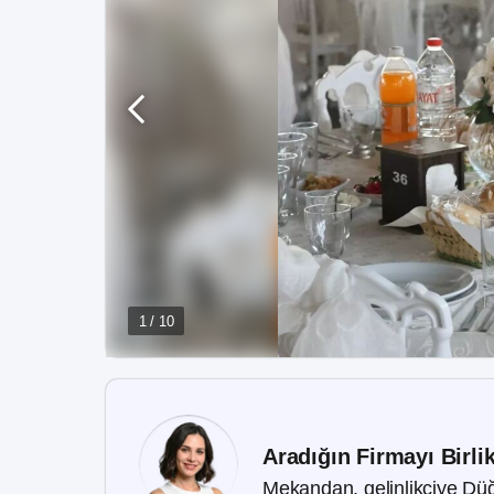
1 / 10
Aradığın Firmayı Birli
Mekandan, gelinlikçiye Düğ