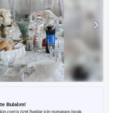
kte Bulalım!
ün.com’a özel fiyatlar için numaranı bırak.