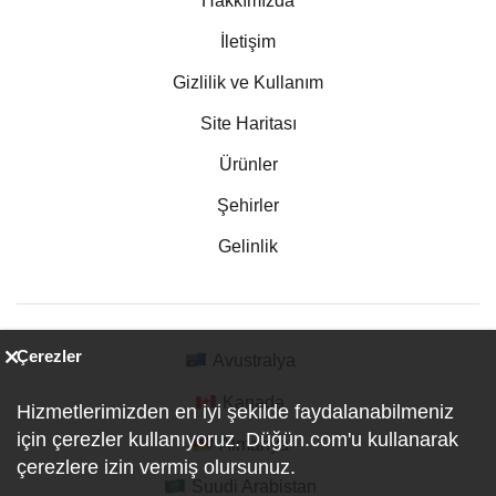
Hakkımızda
İletişim
Gizlilik ve Kullanım
Site Haritası
Ürünler
Şehirler
Gelinlik
Çerezler
Avustralya
Kanada
Hizmetlerimizden en iyi şekilde faydalanabilmeniz
için çerezler kullanıyoruz. Düğün.com'u kullanarak
Almanya
çerezlere izin vermiş olursunuz.
Suudi Arabistan