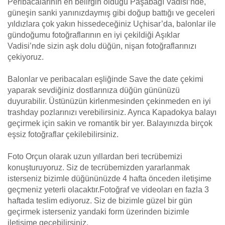
Peribacalarının en belirgin olduğu Paşabağı Vadisi’nde,
güneşin sanki yanınızdaymış gibi doğup battığı ve geceleri
yıldızlara çok yakın hissedeceğiniz Uçhisar’da, balonlar ile
gündoğumu fotoğraflarının en iyi çekildiği Aşıklar
Vadisi’nde sizin aşk dolu düğün, nişan fotoğraflarınızı
çekiyoruz.
Balonlar ve peribacaları eşliğinde Save the date çekimi
yaparak sevdiğiniz dostlarınıza düğün gününüzü
duyurabilir. Üstünüzün kirlenmesinden çekinmeden en iyi
trashday pozlarınızı verebilirsiniz. Ayrıca Kapadokya balayı
geçirmek için sakin ve romantik bir yer. Balayınızda birçok
eşsiz fotoğraflar çekilebilirsiniz.
Foto Orçun olarak uzun yıllardan beri tecrübemizi
konuşturuyoruz. Siz de tecrübemizden yararlanmak
isterseniz bizimle düğününüzde 4 hafta önceden iletişime
geçmeniz yeterli olacaktır.Fotoğraf ve videoları en fazla 3
haftada teslim ediyoruz. Siz de bizimle güzel bir gün
geçirmek isterseniz yandaki form üzerinden bizimle
iletişime geçebilirsiniz.