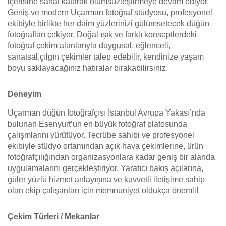
içerisine sanat katarak ölümsüzleştirmeye devam ediyor.
Geniş ve modern Uçarman fotoğraf stüdyosu, profesyonel
ekibiyle birlikte her daim yüzlerinizi gülümsetecek düğün
fotoğrafları çekiyor. Doğal ışık ve farklı konseptlerdeki
fotoğraf çekim alanlarıyla duygusal, eğlenceli,
sanatsal,çılgın çekimler talep edebilir, kendinize yaşam
boyu saklayacağınız hatıralar bırakabilirsiniz.
Deneyim
Uçarman düğün fotoğrafçısı İstanbul Avrupa Yakası’nda
bulunan Esenyurt’un en büyük fotoğraf platosunda
çalışmlarını yürütüyor. Tecrübe sahibi ve profesyonel
ekibiyle stüdyo ortamından açık hava çekimlerine, ürün
fotoğrafçılığından organizasyonlara kadar geniş bir alanda
uygulamalarını gerçekleştiriyor. Yaratıcı bakış açılarına,
güler yüzlü hizmet anlayışına ve kuvvetli iletişime sahip
olan ekip çalışanları için memnuniyet oldukça önemli!
Çekim Türleri / Mekanlar