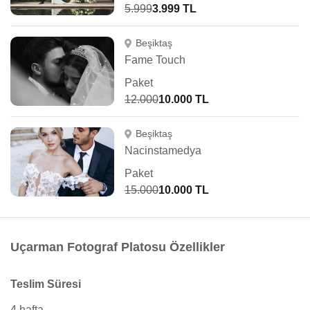
5.999
3.999 TL
Beşiktaş
Fame Touch
Paket
12.000
10.000 TL
Beşiktaş
Nacinstamedya
Paket
15.000
10.000 TL
Uçarman Fotograf Platosu Özellikler
Teslim Süresi
4 hafta