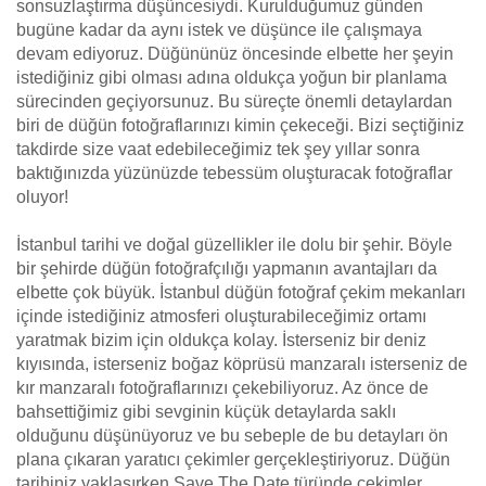
sonsuzlaştırma düşüncesiydi. Kurulduğumuz günden
bugüne kadar da aynı istek ve düşünce ile çalışmaya
devam ediyoruz. Düğününüz öncesinde elbette her şeyin
istediğiniz gibi olması adına oldukça yoğun bir planlama
sürecinden geçiyorsunuz. Bu süreçte önemli detaylardan
biri de düğün fotoğraflarınızı kimin çekeceği. Bizi seçtiğiniz
takdirde size vaat edebileceğimiz tek şey yıllar sonra
baktığınızda yüzünüzde tebessüm oluşturacak fotoğraflar
oluyor!
İstanbul tarihi ve doğal güzellikler ile dolu bir şehir. Böyle
bir şehirde düğün fotoğrafçılığı yapmanın avantajları da
elbette çok büyük. İstanbul düğün fotoğraf çekim mekanları
içinde istediğiniz atmosferi oluşturabileceğimiz ortamı
yaratmak bizim için oldukça kolay. İsterseniz bir deniz
kıyısında, isterseniz boğaz köprüsü manzaralı isterseniz de
kır manzaralı fotoğraflarınızı çekebiliyoruz. Az önce de
bahsettiğimiz gibi sevginin küçük detaylarda saklı
olduğunu düşünüyoruz ve bu sebeple de bu detayları ön
plana çıkaran yaratıcı çekimler gerçekleştiriyoruz. Düğün
tarihiniz yaklaşırken Save The Date türünde çekimler