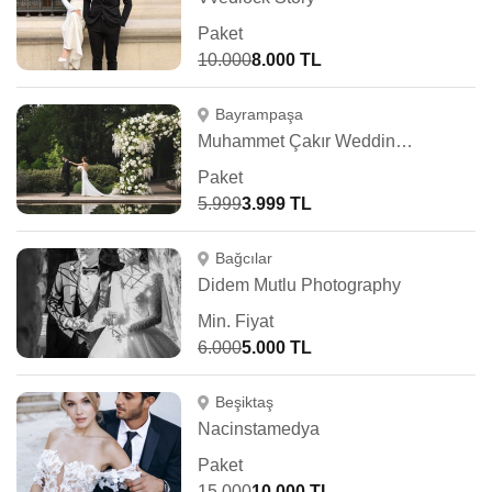
Paket
10.000
8.000 TL
Bayrampaşa
Muhammet Çakır Wedding Photography
Paket
5.999
3.999 TL
Bağcılar
Didem Mutlu Photography
Min. Fiyat
6.000
5.000 TL
Beşiktaş
Nacinstamedya
Paket
15.000
10.000 TL