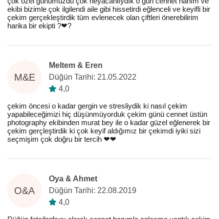
çok özel günümüzdü çok heyacanlıydık o gün cennet hanım ve
ekibi bizimle çok ilgilendi aile gibi hissetirdi eğlenceli ve keyifli bir
çekim gerçekleştirdik tüm evlenecek olan çiftleri önerebilirim
harika bir ekipti ?❤️?
Meltem & Eren
M&E
Düğün Tarihi: 21.05.2022
4,0
çekim öncesi o kadar gergin ve stresliydik ki nasıl çekim
yapabileceğimizi hiç düşünmüyorduk çekim günü cennet üstün
photography ekibinden murat bey ile o kadar güzel eğlenerek bir
çekim gerçleştirdik ki çok keyif aldığımız bir çekimdi iyiki sizi
seçmişim çok doğru bir tercih ❤️❤️
Oya & Ahmet
O&A
Düğün Tarihi: 22.08.2019
4,0